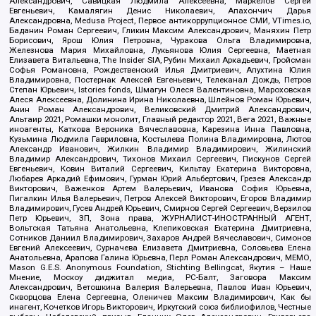
Александрович, Савицкая Людмила Алексеевна, Маркелов Сергей
Евгеньевич, Камалягин Денис Николаевич, Апахончич Дарья
Александровна, Medusa Project, Первое антикоррупционное СМИ, VTimes.io,
Баданин Роман Сергеевич, Гликин Максим Александрович, Маняхин Петр
Борисович, Ярош Юлия Петровна, Чуракова Ольга Владимировна,
Железнова Мария Михайловна, Лукьянова Юлия Сергеевна, Маетная
Елизавета Витальевна, The Insider SIA, Рубин Михаил Аркадьевич, Гройсман
Софья Романовна, Рождественский Илья Дмитриевич, Апухтина Юлия
Владимировна, Постернак Алексей Евгеньевич, Телеканал Дождь, Петров
Степан Юрьевич, Istories fonds, Шмагун Олеся Валентиновна, Мароховская
Алеся Алексеевна, Долинина Ирина Николаевна, Шлейнов Роман Юрьевич,
Анин Роман Александрович, Великовский Дмитрий Александрович,
Альтаир 2021, Ромашки монолит, Главный редактор 2021, Вега 2021, Важные
иноагенты, Каткова Вероника Вячеславовна, Карезина Инна Павловна,
Кузьмина Людмила Гавриловна, Костылева Полина Владимировна, Лютов
Александр Иванович, Жилкин Владимир Владимирович, Жилинский
Владимир Александрович, Тихонов Михаил Сергеевич, Пискунов Сергей
Евгеньевич, Ковин Виталий Сергеевич, Кильтау Екатерина Викторовна,
Любарев Аркадий Ефимович, Гурман Юрий Альбертович, Грезев Александр
Викторович, Важенков Артем Валерьевич, Иванова София Юрьевна,
Пигалкин Илья Валерьевич, Петров Алексей Викторович, Егоров Владимир
Владимирович, Гусев Андрей Юрьевич, Смирнов Сергей Сергеевич, Верзилов
Петр Юрьевич, ЗП, Зона права, ЖУРНАЛИСТ-ИНОСТРАННЫЙ АГЕНТ,
Вольтская Татьяна Анатольевна, Клепиковская Екатерина Дмитриевна,
Сотников Даниил Владимирович, Захаров Андрей Вячеславович, Симонов
Евгений Алексеевич, Сурначева Елизавета Дмитриевна, Соловьева Елена
Анатольевна, Арапова Галина Юрьевна, Перл Роман Александрович, МЕМО,
Mason G.E.S. Anonymous Foundation, Stichting Bellingcat, Якутия – Наше
Мнение, Москоу диджитал медиа, РС-Балт, Заговора Максим
Александрович, Ветошкина Валерия Валерьевна, Павлов Иван Юрьевич,
Скворцова Елена Сергеевна, Оленичев Максим Владимирович, Как бы
инагент, Кочетков Игорь Викторович, Иркутский союз библиофилов, Честные