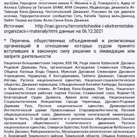
аш-Шам, Народное ополчение имени К. Минина и Д. Пожарского, Аджр от
Аллаха Субхану уа Тагьаля SHAM, АУМ Синрике, Муджахеды джамаата Ат-
Тавхида Валь-Джихад, Чистопольский Джамаат, Рохнамо ба суи давлати
исломи, Террористическое сообщество Сеть, Катиба Таухид валь-Джихад,
Хайят Тахрир аш-Шам, Ахлю Сунна Валь Джамаа
Источник:
http://nac.gov.ru/terroristicheskie-i-ekstremistskie-
organizacii-i-materialy.html
данные на
06.12.2021
* Перечень общественных объединений и религиозных
организаций в отношении которых судом принято
вступившее в законную силу решение о ликвидации или
запрете деятельности:
Национал-большевистская партия, ВЕК РА, Рада земли Кубанской Духовно
Родовой Державы Русь, организация Асгардская Славянская Община,
Община Капища Веды Перуна, Мужская Духовная Семинария Духовное
Учреждение, Нурджулар, К Богодержавию, Таблиги Джамаат, Свидетели
Иеговы, Русское национальное единство, Национал-социалистическое
общество, Джамаат мувахидов, Объединенный Вилайат Кабарды, Балкарии
и Карачая, Союз славян, Ат-Такфир Валь-Хиджра, Пит Буль, Национал-
социалистическая рабочая партия России, Славянский союз, Формат-18,
Благородный Орден Дьявола, Армия воли народа, Национальная
Социалистическая Инициатива города Череповца, Духовно-Родовая
Держава Русь, Русское национальное единство, Древнерусской
Инглистической церкви Православных Староверов-Инглингов, Русский
общенациональный союз, Движение против нелегальной иммиграции,
Кровь и Честь, О свободе совести и о религиозных объединениях, Омская
организация общественного политического движения Русское
национальное единство, Северное Братство, Клуб Болельщиков Футбольного
Клуба Динамо, Файзрахманисты, Мусульманская религиозная организация
п. Боровский Тюменского района Тюменской области, Община Коренного