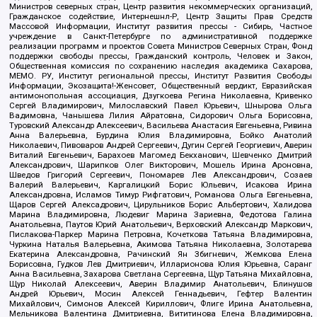
Министров северных стран, Центр развития некоммерческих организаций,
Гражданское содействие, Интернешнл-Р, Центр Защиты Прав Средств
Массовой Информации, Институт развития прессы - Сибирь, Частное
учреждение в Санкт-Петербурге по административной поддержке
реализации программ и проектов Совета Министров Северных Стран, Фонд
поддержки свободы прессы, Гражданский контроль, Человек и Закон,
Общественная комиссия по сохранению наследия академика Сахарова,
МЕМО. РУ, Институт региональной прессы, Институт Развития Свободы
Информации, Экозащита!-Женсовет, Общественный вердикт, Евразийская
антимонопольная ассоциация, Дзугкоева Регина Николаевна, Кривенко
Сергей Владимирович, Милославский Павел Юрьевич, Шнырова Ольга
Вадимовна, Чанышева Лилия Айратовна, Сидорович Ольга Борисовна,
Туровский Александр Алексеевич, Васильева Анастасия Евгеньевна, Ривина
Анна Валерьевна, Бурдина Юлия Владимировна, Бойко Анатолий
Николаевич, Пивоваров Андрей Сергеевич, Дугин Сергей Георгиевич, Аверин
Виталий Евгеньевич, Барахоев Магомед Бекханович, Шевченко Дмитрий
Александрович, Шарипков Олег Викторович, Мошель Ирина Ароновна,
Шведов Григорий Сергеевич, Пономарев Лев Александрович, Созаев
Валерий Валерьевич, Каргалицкий Борис Юльевич, Исакова Ирина
Александровна, Исламов Тимур Рифгатович, Романова Ольга Евгеньевна,
Щаров Сергей Алексадрович, Цирульников Борис Альбертович, Халидова
Марина Владимировна, Людевиг Марина Зариевна, Федотова Галина
Анатольевна, Паутов Юрий Анатольевич, Верховский Александр Маркович,
Пислакова-Паркер Марина Петровна, Кочеткова Татьяна Владимировна,
Чуркина Наталья Валерьевна, Акимова Татьяна Николаевна, Золотарева
Екатерина Александровна, Рачинский Ян Збигневич, Жемкова Елена
Борисовна, Гудков Лев Дмитриевич, Илларионова Юлия Юрьевна, Саранг
Анна Васильевна, Захарова Светлана Сергеевна, Щур Татьяна Михайловна,
Щур Николай Алексеевич, Аверин Владимир Анатольевич, Блинушов
Андрей Юрьевич, Мосин Алексей Геннадьевич, Гефтер Валентин
Михайлович, Симонов Алексей Кириллович, Флиге Ирина Анатольевна,
Мельникова Валентина Дмитриевна, Вититинова Елена Владимировна,