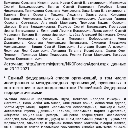
Баженова Светлана Куприяновна, Исаев Сергей Владимирович, Максимов
Сергей Владимирович, Беляев Сергей Иванович, Голубева Елена
Николаевна, Ганнушкина Светлана Алексеевна, Закс Елена Владимировна,
Буртина Елена Юрьевна, Гендель Людмила Залмановна, Кокорина
Екатерина Алексеевна, Шуманов Илья Вячеславович, Арапова Галина
Юрьевна, Свечников Анатолий Мариевич, Прохоров Вадим Юрьевич,
Шахова Елена Владимировна, Подузов Сергей Васильевич, Протасова
Ирина Вячеславовна, Литинский Леонид Борисович, Лукашевский Сергей
Маркович, Бахмин Вячеслав Иванович, Шабад Анатолий Ефимович, Сухих
Дарья Николаевна, Орлов Олег Петрович, Добровольская Анна
Дмитриевна, Королева Александра Евгеньевна, Смирнов Владимир
Александрович, Вицин Сергей Ефимович, Золотухин Борис Андреевич,
Левинсон Лев Семенович, Локшина Татьяна Иосифовна, Орлов Олег
Петрович, Полякова Мара Федоровна, Резник Генри Маркович, Захаров
Герман Константинович
Источник:
http://unro.minjust.ru/NKOForeignAgent.aspx
данные
на
23.12.2021
* Единый федеральный список организаций, в том числе
иностранных и международных организаций, признанных в
соответствии с законодательством Российской Федерации
террористическими:
Высший военный Маджлисуль Шура, Конгресс народов Ичкерии и
Дагестана, База, Асбат аль-Ансар, Священная война, Исламская группа,
Братья-мусульмане, Партия исламского освобождения, Лашкар-И-Тайба,
Исламская группа, Движение Талибан, Исламская партия Туркестана,
Общество социальных реформ, Общество возрождения исламского
наследия, Дом двух святых, Джунд аш-Шам, Исламский джихад – Джамаат
моджахедов, Аль-Каида в странах исламского Магриба, Имарат Кавказ,
АБТО, Правый сектор, Исламское государство, Джабха аль-Нусра ли-Ахль