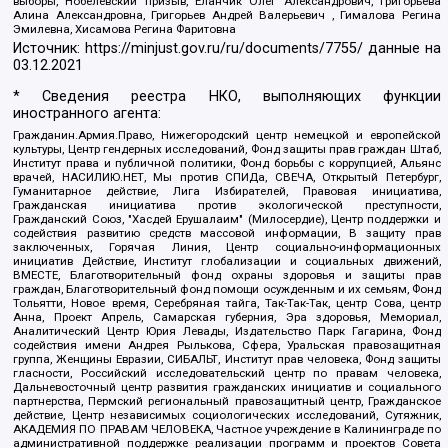
выборы, Нобелевский призыв, Еланчик Олег Александрович, Григорьева
Алина Александровна, Григорьев Андрей Валерьевич , Гималова Регина
Эмилевна, Хисамова Регина Фаритовна
Источник:
https://minjust.gov.ru/ru/documents/7755/
данные на
03.12.2021
* Сведения реестра НКО, выполняющих функции
иностранного агента:
Гражданин.Армия.Право, Нижегородский центр немецкой и европейской
культуры, Центр гендерных исследований, Фонд защиты прав граждан Штаб,
Институт права и публичной политики, Фонд борьбы с коррупцией, Альянс
врачей, НАСИЛИЮ.НЕТ, Мы против СПИДа, СВЕЧА, Открытый Петербург,
Гуманитарное действие, Лига Избирателей, Правовая инициатива,
Гражданская инициатива против экологической преступности,
Гражданский Союз, "Хасдей Ерушалаим" (Милосердие), Центр поддержки и
содействия развитию средств массовой информации, В защиту прав
заключенных, Горячая Линия, Центр социально-информационных
инициатив Действие, Институт глобализации и социальных движений,
ВМЕСТЕ, Благотворительный фонд охраны здоровья и защиты прав
граждан, Благотворительный фонд помощи осужденным и их семьям, Фонд
Тольятти, Новое время, Серебряная тайга, Так-Так-Так, центр Сова, центр
Анна, Проект Апрель, Самарская губерния, Эра здоровья, Мемориал,
Аналитический Центр Юрия Левады, Издательство Парк Гагарина, Фонд
содействия имени Андрея Рылькова, Сфера, Уральская правозащитная
группа, Женщины Евразии, СИБАЛЬТ, Институт прав человека, Фонд защиты
гласности, Российский исследовательский центр по правам человека,
Дальневосточный центр развития гражданских инициатив и социального
партнерства, Пермский региональный правозащитный центр, Гражданское
действие, Центр независимых социологических исследований, Сутяжник,
АКАДЕМИЯ ПО ПРАВАМ ЧЕЛОВЕКА, Частное учреждение в Калининграде по
административной поддержке реализации программ и проектов Совета