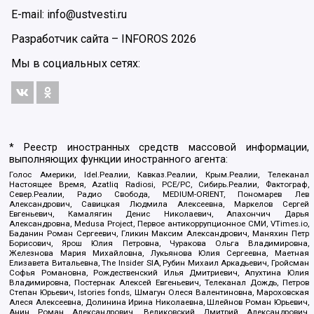
E-mail: info@ustvesti.ru
Разработчик сайта –
INFOROS
2026
Мы в социальных сетях:
* Реестр иностранных средств массовой информации,
выполняющих функции иностранного агента:
Голос Америки, Idel.Реалии, Кавказ.Реалии, Крым.Реалии, Телеканал
Настоящее Время, Azatliq Radiosi, PCE/PC, Сибирь.Реалии, Фактограф,
Север.Реалии, Радио Свобода, MEDIUM-ORIENT, Пономарев Лев
Александрович, Савицкая Людмила Алексеевна, Маркелов Сергей
Евгеньевич, Камалягин Денис Николаевич, Апахончич Дарья
Александровна, Medusa Project, Первое антикоррупционное СМИ, VTimes.io,
Баданин Роман Сергеевич, Гликин Максим Александрович, Маняхин Петр
Борисович, Ярош Юлия Петровна, Чуракова Ольга Владимировна,
Железнова Мария Михайловна, Лукьянова Юлия Сергеевна, Маетная
Елизавета Витальевна, The Insider SIA, Рубин Михаил Аркадьевич, Гройсман
Софья Романовна, Рождественский Илья Дмитриевич, Апухтина Юлия
Владимировна, Постернак Алексей Евгеньевич, Телеканал Дождь, Петров
Степан Юрьевич, Istories fonds, Шмагун Олеся Валентиновна, Мароховская
Алеся Алексеевна, Долинина Ирина Николаевна, Шлейнов Роман Юрьевич,
Анин Роман Александрович, Великовский Дмитрий Александрович,