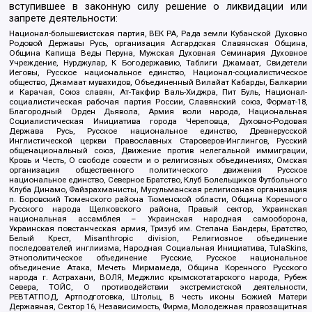
вступившее в законную силу решение о ликвидации или
запрете деятельности:
Национал-большевистская партия, ВЕК РА, Рада земли Кубанской Духовно
Родовой Державы Русь, организация Асгардская Славянская Община,
Община Капища Веды Перуна, Мужская Духовная Семинария Духовное
Учреждение, Нурджулар, К Богодержавию, Таблиги Джамаат, Свидетели
Иеговы, Русское национальное единство, Национал-социалистическое
общество, Джамаат мувахидов, Объединенный Вилайат Кабарды, Балкарии
и Карачая, Союз славян, Ат-Такфир Валь-Хиджра, Пит Буль, Национал-
социалистическая рабочая партия России, Славянский союз, Формат-18,
Благородный Орден Дьявола, Армия воли народа, Национальная
Социалистическая Инициатива города Череповца, Духовно-Родовая
Держава Русь, Русское национальное единство, Древнерусской
Инглистической церкви Православных Староверов-Инглингов, Русский
общенациональный союз, Движение против нелегальной иммиграции,
Кровь и Честь, О свободе совести и о религиозных объединениях, Омская
организация общественного политического движения Русское
национальное единство, Северное Братство, Клуб Болельщиков Футбольного
Клуба Динамо, Файзрахманисты, Мусульманская религиозная организация
п. Боровский Тюменского района Тюменской области, Община Коренного
Русского народа Щелковского района, Правый сектор, Украинская
национальная ассамблея – Украинская народная самооборона,
Украинская повстанческая армия, Тризуб им. Степана Бандеры, Братство,
Белый Крест, Misanthropic division, Религиозное объединение
последователей инглиизма, Народная Социальная Инициатива, TulaSkins,
Этнополитическое объединение Русские, Русское национальное
объединение Атака, Мечеть Мирмамеда, Община Коренного Русского
народа г. Астрахани, ВОЛЯ, Меджлис крымскотатарского народа, Рубеж
Севера, ТОЙС, О противодействии экстремистской деятельности,
РЕВТАТПОД, Артподготовка, Штольц, В честь иконы Божией Матери
Державная, Сектор 16, Независимость, Фирма, Молодежная правозащитная