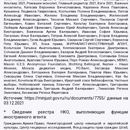
Альтаир 2021, Ромашки монолит, Главный редактор 2021, Вега 2021, Важные
иноагенты, Каткова Вероника Вячеславовна, Карезина Инна Павловна,
Кузьмина Людмила Гавриловна, Костылева Полина Владимировна, Лютов
Александр Иванович, Жилкин Владимир Владимирович, Жилинский
Владимир Александрович, Тихонов Михаил Сергеевич, Пискунов Сергей
Евгеньевич, Ковин Виталий Сергеевич, Кильтау Екатерина Викторовна,
Любарев Аркадий Ефимович, Гурман Юрий Альбертович, Грезев Александр
Викторович, Важенков Артем Валерьевич, Иванова София Юрьевна,
Пигалкин Илья Валерьевич, Петров Алексей Викторович, Егоров Владимир
Владимирович, Гусев Андрей Юрьевич, Смирнов Сергей Сергеевич, Верзилов
Петр Юрьевич, ЗП, Зона права, ЖУРНАЛИСТ-ИНОСТРАННЫЙ АГЕНТ,
Вольтская Татьяна Анатольевна, Клепиковская Екатерина Дмитриевна,
Сотников Даниил Владимирович, Захаров Андрей Вячеславович, Симонов
Евгений Алексеевич, Сурначева Елизавета Дмитриевна, Соловьева Елена
Анатольевна, Арапова Галина Юрьевна, Перл Роман Александрович, МЕМО,
Mason G.E.S. Anonymous Foundation, Stichting Bellingcat, Якутия – Наше
Мнение, Москоу диджитал медиа, РС-Балт, Заговора Максим
Александрович, Ветошкина Валерия Валерьевна, Павлов Иван Юрьевич,
Скворцова Елена Сергеевна, Оленичев Максим Владимирович, Как бы
инагент, Кочетков Игорь Викторович, Иркутский союз библиофилов, Честные
выборы, Нобелевский призыв, Еланчик Олег Александрович, Григорьева
Алина Александровна, Григорьев Андрей Валерьевич , Гималова Регина
Эмилевна, Хисамова Регина Фаритовна
Источник:
https://minjust.gov.ru/ru/documents/7755/
данные на
03.12.2021
* Сведения реестра НКО, выполняющих функции
иностранного агента:
Гражданин.Армия.Право, Нижегородский центр немецкой и европейской
культуры, Центр гендерных исследований, Фонд защиты прав граждан Штаб,