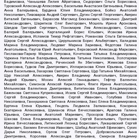
Вадимовна, Чанышева Лилия Айратовна, Сидорович Ольга Борисовна,
Туровский Александр Алексеевич, Васильева Анастасия Евгеньевна, Ривина
Анна Валерьевна, Бурдина Юлия Владимировна, Бойко Анатолий
Николаевич, Пивоваров Андрей Сергеевич, Дугин Сергей Георгиевич, Аверин
Виталий Евгеньевич, Барахоев Магомед Бекханович, Шевченко Дмитрий
Александрович, Шарипков Олег Викторович, Мошель Ирина Ароновна,
Шведов Григорий Сергеевич, Пономарев Лев Александрович, Созаев
Валерий Валерьевич, Каргалицкий Борис Юльевич, Исакова Ирина
Александровна, Исламов Тимур Рифгатович, Романова Ольга Евгеньевна,
Щаров Сергей Алексадрович, Цирульников Борис Альбертович, Халидова
Марина Владимировна, Людевиг Марина Зариевна, Федотова Галина
Анатольевна, Паутов Юрий Анатольевич, Верховский Александр Маркович,
Пислакова-Паркер Марина Петровна, Кочеткова Татьяна Владимировна,
Чуркина Наталья Валерьевна, Акимова Татьяна Николаевна, Золотарева
Екатерина Александровна, Рачинский Ян Збигневич, Жемкова Елена
Борисовна, Гудков Лев Дмитриевич, Илларионова Юлия Юрьевна, Саранг
Анна Васильевна, Захарова Светлана Сергеевна, Щур Татьяна Михайловна,
Щур Николай Алексеевич, Аверин Владимир Анатольевич, Блинушов
Андрей Юрьевич, Мосин Алексей Геннадьевич, Гефтер Валентин
Михайлович, Симонов Алексей Кириллович, Флиге Ирина Анатольевна,
Мельникова Валентина Дмитриевна, Вититинова Елена Владимировна,
Баженова Светлана Куприяновна, Исаев Сергей Владимирович, Максимов
Сергей Владимирович, Беляев Сергей Иванович, Голубева Елена
Николаевна, Ганнушкина Светлана Алексеевна, Закс Елена Владимировна,
Буртина Елена Юрьевна, Гендель Людмила Залмановна, Кокорина
Екатерина Алексеевна, Шуманов Илья Вячеславович, Арапова Галина
Юрьевна, Свечников Анатолий Мариевич, Прохоров Вадим Юрьевич,
Шахова Елена Владимировна, Подузов Сергей Васильевич, Протасова
Ирина Вячеславовна, Литинский Леонид Борисович, Лукашевский Сергей
Маркович, Бахмин Вячеслав Иванович, Шабад Анатолий Ефимович, Сухих
Дарья Николаевна, Орлов Олег Петрович, Добровольская Анна
Дмитриевна, Королева Александра Евгеньевна, Смирнов Владимир