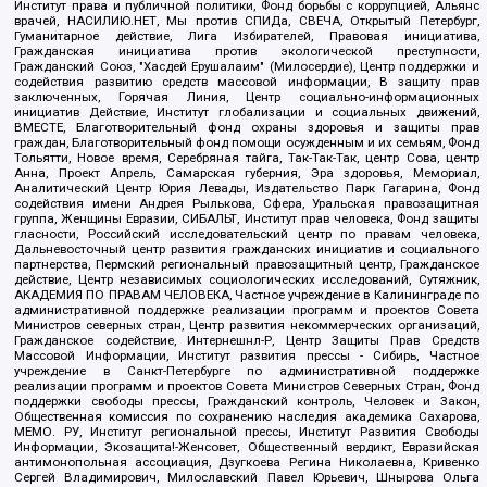
Институт права и публичной политики, Фонд борьбы с коррупцией, Альянс
врачей, НАСИЛИЮ.НЕТ, Мы против СПИДа, СВЕЧА, Открытый Петербург,
Гуманитарное действие, Лига Избирателей, Правовая инициатива,
Гражданская инициатива против экологической преступности,
Гражданский Союз, "Хасдей Ерушалаим" (Милосердие), Центр поддержки и
содействия развитию средств массовой информации, В защиту прав
заключенных, Горячая Линия, Центр социально-информационных
инициатив Действие, Институт глобализации и социальных движений,
ВМЕСТЕ, Благотворительный фонд охраны здоровья и защиты прав
граждан, Благотворительный фонд помощи осужденным и их семьям, Фонд
Тольятти, Новое время, Серебряная тайга, Так-Так-Так, центр Сова, центр
Анна, Проект Апрель, Самарская губерния, Эра здоровья, Мемориал,
Аналитический Центр Юрия Левады, Издательство Парк Гагарина, Фонд
содействия имени Андрея Рылькова, Сфера, Уральская правозащитная
группа, Женщины Евразии, СИБАЛЬТ, Институт прав человека, Фонд защиты
гласности, Российский исследовательский центр по правам человека,
Дальневосточный центр развития гражданских инициатив и социального
партнерства, Пермский региональный правозащитный центр, Гражданское
действие, Центр независимых социологических исследований, Сутяжник,
АКАДЕМИЯ ПО ПРАВАМ ЧЕЛОВЕКА, Частное учреждение в Калининграде по
административной поддержке реализации программ и проектов Совета
Министров северных стран, Центр развития некоммерческих организаций,
Гражданское содействие, Интернешнл-Р, Центр Защиты Прав Средств
Массовой Информации, Институт развития прессы - Сибирь, Частное
учреждение в Санкт-Петербурге по административной поддержке
реализации программ и проектов Совета Министров Северных Стран, Фонд
поддержки свободы прессы, Гражданский контроль, Человек и Закон,
Общественная комиссия по сохранению наследия академика Сахарова,
МЕМО. РУ, Институт региональной прессы, Институт Развития Свободы
Информации, Экозащита!-Женсовет, Общественный вердикт, Евразийская
антимонопольная ассоциация, Дзугкоева Регина Николаевна, Кривенко
Сергей Владимирович, Милославский Павел Юрьевич, Шнырова Ольга