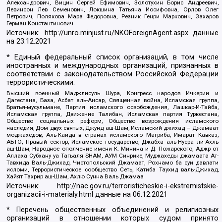
Александрович, Вицин Сергей Ефимович, Золотухин Борис Андреевич,
Левинсон Лев Семенович, Локшина Татьяна Иосифовна, Орлов Олег
Петрович, Полякова Мара Федоровна, Резник Генри Маркович, Захаров
Герман Константинович
Источник:
http://unro.minjust.ru/NKOForeignAgent.aspx
данные
на
23.12.2021
* Единый федеральный список организаций, в том числе
иностранных и международных организаций, признанных в
соответствии с законодательством Российской Федерации
террористическими:
Высший военный Маджлисуль Шура, Конгресс народов Ичкерии и
Дагестана, База, Асбат аль-Ансар, Священная война, Исламская группа,
Братья-мусульмане, Партия исламского освобождения, Лашкар-И-Тайба,
Исламская группа, Движение Талибан, Исламская партия Туркестана,
Общество социальных реформ, Общество возрождения исламского
наследия, Дом двух святых, Джунд аш-Шам, Исламский джихад – Джамаат
моджахедов, Аль-Каида в странах исламского Магриба, Имарат Кавказ,
АБТО, Правый сектор, Исламское государство, Джабха аль-Нусра ли-Ахль
аш-Шам, Народное ополчение имени К. Минина и Д. Пожарского, Аджр от
Аллаха Субхану уа Тагьаля SHAM, АУМ Синрике, Муджахеды джамаата Ат-
Тавхида Валь-Джихад, Чистопольский Джамаат, Рохнамо ба суи давлати
исломи, Террористическое сообщество Сеть, Катиба Таухид валь-Джихад,
Хайят Тахрир аш-Шам, Ахлю Сунна Валь Джамаа
Источник:
http://nac.gov.ru/terroristicheskie-i-ekstremistskie-
organizacii-i-materialy.html
данные на
06.12.2021
* Перечень общественных объединений и религиозных
организаций в отношении которых судом принято