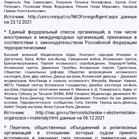
Левинсон Лев Семенович, Локшина Татьяна Иосифовна, Орлов Олег
Петрович, Полякова Мара Федоровна, Резник Генри Маркович, Захаров
Герман Константинович
Источник:
http://unro.minjust.ru/NKOForeignAgent.aspx
данные
на
23.12.2021
* Единый федеральный список организаций, в том числе
иностранных и международных организаций, признанных в
соответствии с законодательством Российской Федерации
террористическими:
Высший военный Маджлисуль Шура, Конгресс народов Ичкерии и
Дагестана, База, Асбат аль-Ансар, Священная война, Исламская группа,
Братья-мусульмане, Партия исламского освобождения, Лашкар-И-Тайба,
Исламская группа, Движение Талибан, Исламская партия Туркестана,
Общество социальных реформ, Общество возрождения исламского
наследия, Дом двух святых, Джунд аш-Шам, Исламский джихад – Джамаат
моджахедов, Аль-Каида в странах исламского Магриба, Имарат Кавказ,
АБТО, Правый сектор, Исламское государство, Джабха аль-Нусра ли-Ахль
аш-Шам, Народное ополчение имени К. Минина и Д. Пожарского, Аджр от
Аллаха Субхану уа Тагьаля SHAM, АУМ Синрике, Муджахеды джамаата Ат-
Тавхида Валь-Джихад, Чистопольский Джамаат, Рохнамо ба суи давлати
исломи, Террористическое сообщество Сеть, Катиба Таухид валь-Джихад,
Хайят Тахрир аш-Шам, Ахлю Сунна Валь Джамаа
Источник:
http://nac.gov.ru/terroristicheskie-i-ekstremistskie-
organizacii-i-materialy.html
данные на
06.12.2021
* Перечень общественных объединений и религиозных
организаций в отношении которых судом принято
вступившее в законную силу решение о ликвидации или