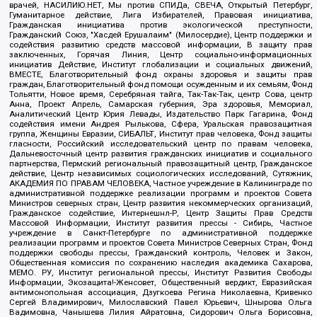
врачей, НАСИЛИЮ.НЕТ, Мы против СПИДа, СВЕЧА, Открытый Петербург,
Гуманитарное действие, Лига Избирателей, Правовая инициатива,
Гражданская инициатива против экологической преступности,
Гражданский Союз, "Хасдей Ерушалаим" (Милосердие), Центр поддержки и
содействия развитию средств массовой информации, В защиту прав
заключенных, Горячая Линия, Центр социально-информационных
инициатив Действие, Институт глобализации и социальных движений,
ВМЕСТЕ, Благотворительный фонд охраны здоровья и защиты прав
граждан, Благотворительный фонд помощи осужденным и их семьям, Фонд
Тольятти, Новое время, Серебряная тайга, Так-Так-Так, центр Сова, центр
Анна, Проект Апрель, Самарская губерния, Эра здоровья, Мемориал,
Аналитический Центр Юрия Левады, Издательство Парк Гагарина, Фонд
содействия имени Андрея Рылькова, Сфера, Уральская правозащитная
группа, Женщины Евразии, СИБАЛЬТ, Институт прав человека, Фонд защиты
гласности, Российский исследовательский центр по правам человека,
Дальневосточный центр развития гражданских инициатив и социального
партнерства, Пермский региональный правозащитный центр, Гражданское
действие, Центр независимых социологических исследований, Сутяжник,
АКАДЕМИЯ ПО ПРАВАМ ЧЕЛОВЕКА, Частное учреждение в Калининграде по
административной поддержке реализации программ и проектов Совета
Министров северных стран, Центр развития некоммерческих организаций,
Гражданское содействие, Интернешнл-Р, Центр Защиты Прав Средств
Массовой Информации, Институт развития прессы - Сибирь, Частное
учреждение в Санкт-Петербурге по административной поддержке
реализации программ и проектов Совета Министров Северных Стран, Фонд
поддержки свободы прессы, Гражданский контроль, Человек и Закон,
Общественная комиссия по сохранению наследия академика Сахарова,
МЕМО. РУ, Институт региональной прессы, Институт Развития Свободы
Информации, Экозащита!-Женсовет, Общественный вердикт, Евразийская
антимонопольная ассоциация, Дзугкоева Регина Николаевна, Кривенко
Сергей Владимирович, Милославский Павел Юрьевич, Шнырова Ольга
Вадимовна, Чанышева Лилия Айратовна, Сидорович Ольга Борисовна,