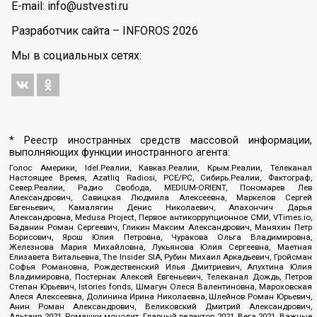
E-mail: info@ustvesti.ru
Разработчик сайта –
INFOROS
2026
Мы в социальных сетях:
* Реестр иностранных средств массовой информации,
выполняющих функции иностранного агента:
Голос Америки, Idel.Реалии, Кавказ.Реалии, Крым.Реалии, Телеканал
Настоящее Время, Azatliq Radiosi, PCE/PC, Сибирь.Реалии, Фактограф,
Север.Реалии, Радио Свобода, MEDIUM-ORIENT, Пономарев Лев
Александрович, Савицкая Людмила Алексеевна, Маркелов Сергей
Евгеньевич, Камалягин Денис Николаевич, Апахончич Дарья
Александровна, Medusa Project, Первое антикоррупционное СМИ, VTimes.io,
Баданин Роман Сергеевич, Гликин Максим Александрович, Маняхин Петр
Борисович, Ярош Юлия Петровна, Чуракова Ольга Владимировна,
Железнова Мария Михайловна, Лукьянова Юлия Сергеевна, Маетная
Елизавета Витальевна, The Insider SIA, Рубин Михаил Аркадьевич, Гройсман
Софья Романовна, Рождественский Илья Дмитриевич, Апухтина Юлия
Владимировна, Постернак Алексей Евгеньевич, Телеканал Дождь, Петров
Степан Юрьевич, Istories fonds, Шмагун Олеся Валентиновна, Мароховская
Алеся Алексеевна, Долинина Ирина Николаевна, Шлейнов Роман Юрьевич,
Анин Роман Александрович, Великовский Дмитрий Александрович,
Альтаир 2021, Ромашки монолит, Главный редактор 2021, Вега 2021, Важные