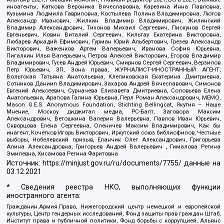
иноагенты, Каткова Вероника Вячеславовна, Карезина Инна Павловна,
Кузьмина Людмила Гавриловна, Костылева Полина Владимировна, Лютов
Александр Иванович, Жилкин Владимир Владимирович, Жилинский
Владимир Александрович, Тихонов Михаил Сергеевич, Пискунов Сергей
Евгеньевич, Ковин Виталий Сергеевич, Кильтау Екатерина Викторовна,
Любарев Аркадий Ефимович, Гурман Юрий Альбертович, Грезев Александр
Викторович, Важенков Артем Валерьевич, Иванова София Юрьевна,
Пигалкин Илья Валерьевич, Петров Алексей Викторович, Егоров Владимир
Владимирович, Гусев Андрей Юрьевич, Смирнов Сергей Сергеевич, Верзилов
Петр Юрьевич, ЗП, Зона права, ЖУРНАЛИСТ-ИНОСТРАННЫЙ АГЕНТ,
Вольтская Татьяна Анатольевна, Клепиковская Екатерина Дмитриевна,
Сотников Даниил Владимирович, Захаров Андрей Вячеславович, Симонов
Евгений Алексеевич, Сурначева Елизавета Дмитриевна, Соловьева Елена
Анатольевна, Арапова Галина Юрьевна, Перл Роман Александрович, МЕМО,
Mason G.E.S. Anonymous Foundation, Stichting Bellingcat, Якутия – Наше
Мнение, Москоу диджитал медиа, РС-Балт, Заговора Максим
Александрович, Ветошкина Валерия Валерьевна, Павлов Иван Юрьевич,
Скворцова Елена Сергеевна, Оленичев Максим Владимирович, Как бы
инагент, Кочетков Игорь Викторович, Иркутский союз библиофилов, Честные
выборы, Нобелевский призыв, Еланчик Олег Александрович, Григорьева
Алина Александровна, Григорьев Андрей Валерьевич , Гималова Регина
Эмилевна, Хисамова Регина Фаритовна
Источник:
https://minjust.gov.ru/ru/documents/7755/
данные на
03.12.2021
* Сведения реестра НКО, выполняющих функции
иностранного агента:
Гражданин.Армия.Право, Нижегородский центр немецкой и европейской
культуры, Центр гендерных исследований, Фонд защиты прав граждан Штаб,
Институт права и публичной политики, Фонд борьбы с коррупцией, Альянс