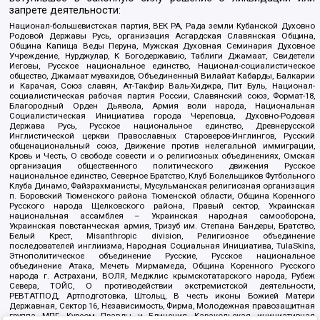
запрете деятельности:
Национал-большевистская партия, ВЕК РА, Рада земли Кубанской Духовно
Родовой Державы Русь, организация Асгардская Славянская Община,
Община Капища Веды Перуна, Мужская Духовная Семинария Духовное
Учреждение, Нурджулар, К Богодержавию, Таблиги Джамаат, Свидетели
Иеговы, Русское национальное единство, Национал-социалистическое
общество, Джамаат мувахидов, Объединенный Вилайат Кабарды, Балкарии
и Карачая, Союз славян, Ат-Такфир Валь-Хиджра, Пит Буль, Национал-
социалистическая рабочая партия России, Славянский союз, Формат-18,
Благородный Орден Дьявола, Армия воли народа, Национальная
Социалистическая Инициатива города Череповца, Духовно-Родовая
Держава Русь, Русское национальное единство, Древнерусской
Инглистической церкви Православных Староверов-Инглингов, Русский
общенациональный союз, Движение против нелегальной иммиграции,
Кровь и Честь, О свободе совести и о религиозных объединениях, Омская
организация общественного политического движения Русское
национальное единство, Северное Братство, Клуб Болельщиков Футбольного
Клуба Динамо, Файзрахманисты, Мусульманская религиозная организация
п. Боровский Тюменского района Тюменской области, Община Коренного
Русского народа Щелковского района, Правый сектор, Украинская
национальная ассамблея – Украинская народная самооборона,
Украинская повстанческая армия, Тризуб им. Степана Бандеры, Братство,
Белый Крест, Misanthropic division, Религиозное объединение
последователей инглиизма, Народная Социальная Инициатива, TulaSkins,
Этнополитическое объединение Русские, Русское национальное
объединение Атака, Мечеть Мирмамеда, Община Коренного Русского
народа г. Астрахани, ВОЛЯ, Меджлис крымскотатарского народа, Рубеж
Севера, ТОЙС, О противодействии экстремистской деятельности,
РЕВТАТПОД, Артподготовка, Штольц, В честь иконы Божией Матери
Державная, Сектор 16, Независимость, Фирма, Молодежная правозащитная
группа МПГ, Курсом Правды и Единения, Каракольская инициативная