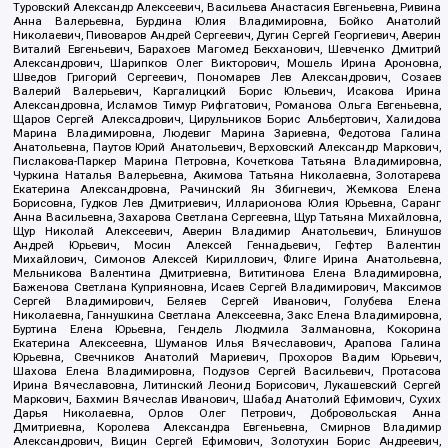
Туровский Александр Алексеевич, Васильева Анастасия Евгеньевна, Ривина
Анна Валерьевна, Бурдина Юлия Владимировна, Бойко Анатолий
Николаевич, Пивоваров Андрей Сергеевич, Дугин Сергей Георгиевич, Аверин
Виталий Евгеньевич, Барахоев Магомед Бекханович, Шевченко Дмитрий
Александрович, Шарипков Олег Викторович, Мошель Ирина Ароновна,
Шведов Григорий Сергеевич, Пономарев Лев Александрович, Созаев
Валерий Валерьевич, Каргалицкий Борис Юльевич, Исакова Ирина
Александровна, Исламов Тимур Рифгатович, Романова Ольга Евгеньевна,
Щаров Сергей Алексадрович, Цирульников Борис Альбертович, Халидова
Марина Владимировна, Людевиг Марина Зариевна, Федотова Галина
Анатольевна, Паутов Юрий Анатольевич, Верховский Александр Маркович,
Пислакова-Паркер Марина Петровна, Кочеткова Татьяна Владимировна,
Чуркина Наталья Валерьевна, Акимова Татьяна Николаевна, Золотарева
Екатерина Александровна, Рачинский Ян Збигневич, Жемкова Елена
Борисовна, Гудков Лев Дмитриевич, Илларионова Юлия Юрьевна, Саранг
Анна Васильевна, Захарова Светлана Сергеевна, Щур Татьяна Михайловна,
Щур Николай Алексеевич, Аверин Владимир Анатольевич, Блинушов
Андрей Юрьевич, Мосин Алексей Геннадьевич, Гефтер Валентин
Михайлович, Симонов Алексей Кириллович, Флиге Ирина Анатольевна,
Мельникова Валентина Дмитриевна, Вититинова Елена Владимировна,
Баженова Светлана Куприяновна, Исаев Сергей Владимирович, Максимов
Сергей Владимирович, Беляев Сергей Иванович, Голубева Елена
Николаевна, Ганнушкина Светлана Алексеевна, Закс Елена Владимировна,
Буртина Елена Юрьевна, Гендель Людмила Залмановна, Кокорина
Екатерина Алексеевна, Шуманов Илья Вячеславович, Арапова Галина
Юрьевна, Свечников Анатолий Мариевич, Прохоров Вадим Юрьевич,
Шахова Елена Владимировна, Подузов Сергей Васильевич, Протасова
Ирина Вячеславовна, Литинский Леонид Борисович, Лукашевский Сергей
Маркович, Бахмин Вячеслав Иванович, Шабад Анатолий Ефимович, Сухих
Дарья Николаевна, Орлов Олег Петрович, Добровольская Анна
Дмитриевна, Королева Александра Евгеньевна, Смирнов Владимир
Александрович, Вицин Сергей Ефимович, Золотухин Борис Андреевич,