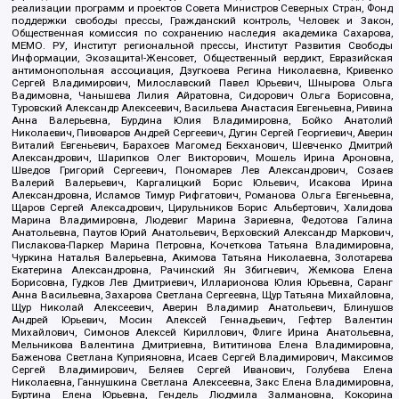
реализации программ и проектов Совета Министров Северных Стран, Фонд
поддержки свободы прессы, Гражданский контроль, Человек и Закон,
Общественная комиссия по сохранению наследия академика Сахарова,
МЕМО. РУ, Институт региональной прессы, Институт Развития Свободы
Информации, Экозащита!-Женсовет, Общественный вердикт, Евразийская
антимонопольная ассоциация, Дзугкоева Регина Николаевна, Кривенко
Сергей Владимирович, Милославский Павел Юрьевич, Шнырова Ольга
Вадимовна, Чанышева Лилия Айратовна, Сидорович Ольга Борисовна,
Туровский Александр Алексеевич, Васильева Анастасия Евгеньевна, Ривина
Анна Валерьевна, Бурдина Юлия Владимировна, Бойко Анатолий
Николаевич, Пивоваров Андрей Сергеевич, Дугин Сергей Георгиевич, Аверин
Виталий Евгеньевич, Барахоев Магомед Бекханович, Шевченко Дмитрий
Александрович, Шарипков Олег Викторович, Мошель Ирина Ароновна,
Шведов Григорий Сергеевич, Пономарев Лев Александрович, Созаев
Валерий Валерьевич, Каргалицкий Борис Юльевич, Исакова Ирина
Александровна, Исламов Тимур Рифгатович, Романова Ольга Евгеньевна,
Щаров Сергей Алексадрович, Цирульников Борис Альбертович, Халидова
Марина Владимировна, Людевиг Марина Зариевна, Федотова Галина
Анатольевна, Паутов Юрий Анатольевич, Верховский Александр Маркович,
Пислакова-Паркер Марина Петровна, Кочеткова Татьяна Владимировна,
Чуркина Наталья Валерьевна, Акимова Татьяна Николаевна, Золотарева
Екатерина Александровна, Рачинский Ян Збигневич, Жемкова Елена
Борисовна, Гудков Лев Дмитриевич, Илларионова Юлия Юрьевна, Саранг
Анна Васильевна, Захарова Светлана Сергеевна, Щур Татьяна Михайловна,
Щур Николай Алексеевич, Аверин Владимир Анатольевич, Блинушов
Андрей Юрьевич, Мосин Алексей Геннадьевич, Гефтер Валентин
Михайлович, Симонов Алексей Кириллович, Флиге Ирина Анатольевна,
Мельникова Валентина Дмитриевна, Вититинова Елена Владимировна,
Баженова Светлана Куприяновна, Исаев Сергей Владимирович, Максимов
Сергей Владимирович, Беляев Сергей Иванович, Голубева Елена
Николаевна, Ганнушкина Светлана Алексеевна, Закс Елена Владимировна,
Буртина Елена Юрьевна, Гендель Людмила Залмановна, Кокорина