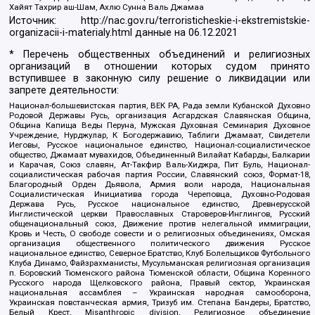
Хайят Тахрир аш-Шам, Ахлю Сунна Валь Джамаа
Источник:
http://nac.gov.ru/terroristicheskie-i-ekstremistskie-
organizacii-i-materialy.html
данные на
06.12.2021
* Перечень общественных объединений и религиозных
организаций в отношении которых судом принято
вступившее в законную силу решение о ликвидации или
запрете деятельности:
Национал-большевистская партия, ВЕК РА, Рада земли Кубанской Духовно
Родовой Державы Русь, организация Асгардская Славянская Община,
Община Капища Веды Перуна, Мужская Духовная Семинария Духовное
Учреждение, Нурджулар, К Богодержавию, Таблиги Джамаат, Свидетели
Иеговы, Русское национальное единство, Национал-социалистическое
общество, Джамаат мувахидов, Объединенный Вилайат Кабарды, Балкарии
и Карачая, Союз славян, Ат-Такфир Валь-Хиджра, Пит Буль, Национал-
социалистическая рабочая партия России, Славянский союз, Формат-18,
Благородный Орден Дьявола, Армия воли народа, Национальная
Социалистическая Инициатива города Череповца, Духовно-Родовая
Держава Русь, Русское национальное единство, Древнерусской
Инглистической церкви Православных Староверов-Инглингов, Русский
общенациональный союз, Движение против нелегальной иммиграции,
Кровь и Честь, О свободе совести и о религиозных объединениях, Омская
организация общественного политического движения Русское
национальное единство, Северное Братство, Клуб Болельщиков Футбольного
Клуба Динамо, Файзрахманисты, Мусульманская религиозная организация
п. Боровский Тюменского района Тюменской области, Община Коренного
Русского народа Щелковского района, Правый сектор, Украинская
национальная ассамблея – Украинская народная самооборона,
Украинская повстанческая армия, Тризуб им. Степана Бандеры, Братство,
Белый Крест, Misanthropic division, Религиозное объединение