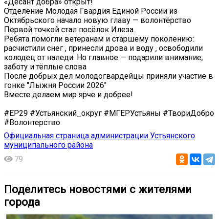
«Десант добра» открыт!
Отделение Молодая Гвардия Единой России из
Октябрьского начало новую главу — волонтёрство
Первой точкой стал посёлок Илеза.
Ребята помогли ветеранам и старшему поколению:
расчистили снег ️, принесли дрова и воду , освободили
колодец от наледи. Но главное — подарили внимание,
заботу и тёплые слова ️
После добрых дел молодогвардейцы приняли участие в
гонке "Лыжня России 2026" ️
Вместе делаем мир ярче и добрее!
#ЕР29 #Устьянский_округ #МГЕРУстьяны #ТвориДобро
#Волонтерство
Официальная страница администрации Устьянского
муниципального района
79
Поделитесь новостями с жителями
города