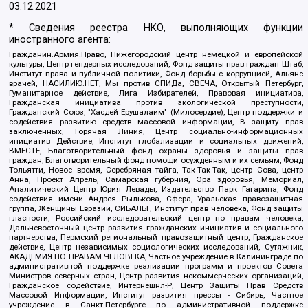
03.12.2021
* Сведения реестра НКО, выполняющих функции
иностранного агента:
Гражданин.Армия.Право, Нижегородский центр немецкой и европейской
культуры, Центр гендерных исследований, Фонд защиты прав граждан Штаб,
Институт права и публичной политики, Фонд борьбы с коррупцией, Альянс
врачей, НАСИЛИЮ.НЕТ, Мы против СПИДа, СВЕЧА, Открытый Петербург,
Гуманитарное действие, Лига Избирателей, Правовая инициатива,
Гражданская инициатива против экологической преступности,
Гражданский Союз, "Хасдей Ерушалаим" (Милосердие), Центр поддержки и
содействия развитию средств массовой информации, В защиту прав
заключенных, Горячая Линия, Центр социально-информационных
инициатив Действие, Институт глобализации и социальных движений,
ВМЕСТЕ, Благотворительный фонд охраны здоровья и защиты прав
граждан, Благотворительный фонд помощи осужденным и их семьям, Фонд
Тольятти, Новое время, Серебряная тайга, Так-Так-Так, центр Сова, центр
Анна, Проект Апрель, Самарская губерния, Эра здоровья, Мемориал,
Аналитический Центр Юрия Левады, Издательство Парк Гагарина, Фонд
содействия имени Андрея Рылькова, Сфера, Уральская правозащитная
группа, Женщины Евразии, СИБАЛЬТ, Институт прав человека, Фонд защиты
гласности, Российский исследовательский центр по правам человека,
Дальневосточный центр развития гражданских инициатив и социального
партнерства, Пермский региональный правозащитный центр, Гражданское
действие, Центр независимых социологических исследований, Сутяжник,
АКАДЕМИЯ ПО ПРАВАМ ЧЕЛОВЕКА, Частное учреждение в Калининграде по
административной поддержке реализации программ и проектов Совета
Министров северных стран, Центр развития некоммерческих организаций,
Гражданское содействие, Интернешнл-Р, Центр Защиты Прав Средств
Массовой Информации, Институт развития прессы - Сибирь, Частное
учреждение в Санкт-Петербурге по административной поддержке