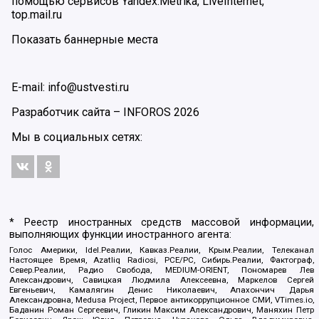
помощью сервисов Yandex.Metrika, LiveInternet,
top.mail.ru
Показать баннерные места
E-mail: info@ustvesti.ru
Разработчик сайта –
INFOROS
2026
Мы в социальных сетях:
* Реестр иностранных средств массовой информации,
выполняющих функции иностранного агента:
Голос Америки, Idel.Реалии, Кавказ.Реалии, Крым.Реалии, Телеканал
Настоящее Время, Azatliq Radiosi, PCE/PC, Сибирь.Реалии, Фактограф,
Север.Реалии, Радио Свобода, MEDIUM-ORIENT, Пономарев Лев
Александрович, Савицкая Людмила Алексеевна, Маркелов Сергей
Евгеньевич, Камалягин Денис Николаевич, Апахончич Дарья
Александровна, Medusa Project, Первое антикоррупционное СМИ, VTimes.io,
Баданин Роман Сергеевич, Гликин Максим Александрович, Маняхин Петр