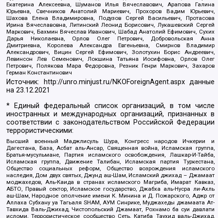
Екатерина Алексеевна, Шуманов Илья Вячеславович, Арапова Галина
Юрьевна, Свечников Анатолий Мариевич, Прохоров Вадим Юрьевич,
Шахова Елена Владимировна, Подузов Сергей Васильевич, Протасова
Ирина Вячеславовна, Литинский Леонид Борисович, Лукашевский Сергей
Маркович, Бахмин Вячеслав Иванович, Шабад Анатолий Ефимович, Сухих
Дарья Николаевна, Орлов Олег Петрович, Добровольская Анна
Дмитриевна, Королева Александра Евгеньевна, Смирнов Владимир
Александрович, Вицин Сергей Ефимович, Золотухин Борис Андреевич,
Левинсон Лев Семенович, Локшина Татьяна Иосифовна, Орлов Олег
Петрович, Полякова Мара Федоровна, Резник Генри Маркович, Захаров
Герман Константинович
Источник:
http://unro.minjust.ru/NKOForeignAgent.aspx
данные
на
23.12.2021
* Единый федеральный список организаций, в том числе
иностранных и международных организаций, признанных в
соответствии с законодательством Российской Федерации
террористическими:
Высший военный Маджлисуль Шура, Конгресс народов Ичкерии и
Дагестана, База, Асбат аль-Ансар, Священная война, Исламская группа,
Братья-мусульмане, Партия исламского освобождения, Лашкар-И-Тайба,
Исламская группа, Движение Талибан, Исламская партия Туркестана,
Общество социальных реформ, Общество возрождения исламского
наследия, Дом двух святых, Джунд аш-Шам, Исламский джихад – Джамаат
моджахедов, Аль-Каида в странах исламского Магриба, Имарат Кавказ,
АБТО, Правый сектор, Исламское государство, Джабха аль-Нусра ли-Ахль
аш-Шам, Народное ополчение имени К. Минина и Д. Пожарского, Аджр от
Аллаха Субхану уа Тагьаля SHAM, АУМ Синрике, Муджахеды джамаата Ат-
Тавхида Валь-Джихад, Чистопольский Джамаат, Рохнамо ба суи давлати
исломи, Террористическое сообщество Сеть, Катиба Таухид валь-Джихад,