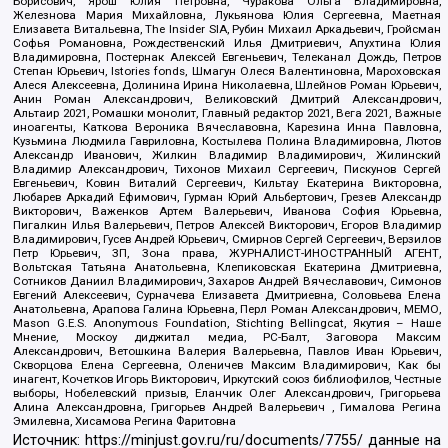
Борисович, Ярош Юлия Петровна, Чуракова Ольга Владимировна,
Железнова Мария Михайловна, Лукьянова Юлия Сергеевна, Маетная
Елизавета Витальевна, The Insider SIA, Рубин Михаил Аркадьевич, Гройсман
Софья Романовна, Рождественский Илья Дмитриевич, Апухтина Юлия
Владимировна, Постернак Алексей Евгеньевич, Телеканал Дождь, Петров
Степан Юрьевич, Istories fonds, Шмагун Олеся Валентиновна, Мароховская
Алеся Алексеевна, Долинина Ирина Николаевна, Шлейнов Роман Юрьевич,
Анин Роман Александрович, Великовский Дмитрий Александрович,
Альтаир 2021, Ромашки монолит, Главный редактор 2021, Вега 2021, Важные
иноагенты, Каткова Вероника Вячеславовна, Карезина Инна Павловна,
Кузьмина Людмила Гавриловна, Костылева Полина Владимировна, Лютов
Александр Иванович, Жилкин Владимир Владимирович, Жилинский
Владимир Александрович, Тихонов Михаил Сергеевич, Пискунов Сергей
Евгеньевич, Ковин Виталий Сергеевич, Кильтау Екатерина Викторовна,
Любарев Аркадий Ефимович, Гурман Юрий Альбертович, Грезев Александр
Викторович, Важенков Артем Валерьевич, Иванова София Юрьевна,
Пигалкин Илья Валерьевич, Петров Алексей Викторович, Егоров Владимир
Владимирович, Гусев Андрей Юрьевич, Смирнов Сергей Сергеевич, Верзилов
Петр Юрьевич, ЗП, Зона права, ЖУРНАЛИСТ-ИНОСТРАННЫЙ АГЕНТ,
Вольтская Татьяна Анатольевна, Клепиковская Екатерина Дмитриевна,
Сотников Даниил Владимирович, Захаров Андрей Вячеславович, Симонов
Евгений Алексеевич, Сурначева Елизавета Дмитриевна, Соловьева Елена
Анатольевна, Арапова Галина Юрьевна, Перл Роман Александрович, МЕМО,
Mason G.E.S. Anonymous Foundation, Stichting Bellingcat, Якутия – Наше
Мнение, Москоу диджитал медиа, РС-Балт, Заговора Максим
Александрович, Ветошкина Валерия Валерьевна, Павлов Иван Юрьевич,
Скворцова Елена Сергеевна, Оленичев Максим Владимирович, Как бы
инагент, Кочетков Игорь Викторович, Иркутский союз библиофилов, Честные
выборы, Нобелевский призыв, Еланчик Олег Александрович, Григорьева
Алина Александровна, Григорьев Андрей Валерьевич , Гималова Регина
Эмилевна, Хисамова Регина Фаритовна
Источник:
https://minjust.gov.ru/ru/documents/7755/
данные на