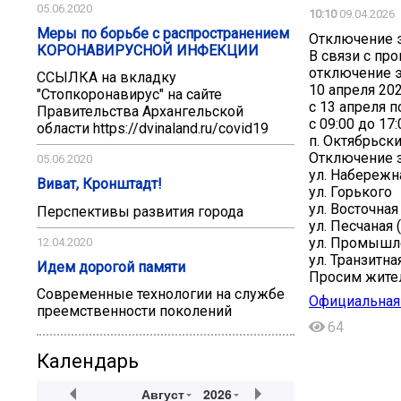
05.06.2020
10:10
09.04.2026
Меры по борьбе с распространением
Отключение 
КОРОНАВИРУСНОЙ ИНФЕКЦИИ
В связи с пр
отключение э
ССЫЛКА на вкладку
10 апреля 202
"Стопкоронавирус" на сайте
с 13 апреля п
Правительства Архангельской
с 09:00 до 17:
области https://dvinaland.ru/covid19
п. Октябрьск
Отключение з
05.06.2020
ул. Набережн
Виват, Кронштадт!
ул. Горького
ул. Восточная (
Перспективы развития города
ул. Песчаная (
ул. Промышлен
12.04.2020
ул. Транзитная
Идем дорогой памяти
Просим жител
Современные технологии на службе
Официальная 
преемственности поколений
64
Календарь
Август
2026