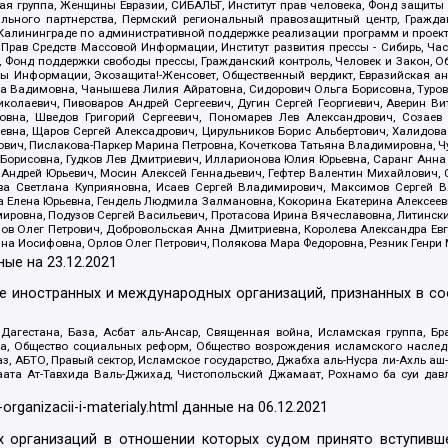
я группа, Женщины Евразии, СИБАЛЬТ, Институт прав человека, Фонд защиты 
льного партнерства, Пермский региональный правозащитный центр, Граждан
лининграде по административной поддержке реализации программ и проекто
 Прав Средств Массовой Информации, Институт развития прессы - Сибирь, Ча
, Фонд поддержки свободы прессы, Гражданский контроль, Человек и Закон, 
оды Информации, Экозащита!-Женсовет, Общественный вердикт, Евразийская а
 Вадимовна, Чанышева Лилия Айратовна, Сидорович Ольга Борисовна, Туровс
олаевич, Пивоваров Андрей Сергеевич, Дугин Сергей Георгиевич, Аверин В
вна, Шведов Григорий Сергеевич, Пономарев Лев Александрович, Созаев
евна, Щаров Сергей Алексадрович, Цирульников Борис Альбертович, Халидо
ович, Пислакова-Паркер Марина Петровна, Кочеткова Татьяна Владимировна, Ч
Борисовна, Гудков Лев Дмитриевич, Илларионова Юлия Юрьевна, Саранг Анна
Андрей Юрьевич, Мосин Алексей Геннадьевич, Гефтер Валентин Михайлович,
а Светлана Куприяновна, Исаев Сергей Владимирович, Максимов Сергей Вл
а Елена Юрьевна, Гендель Людмила Залмановна, Кокорина Екатерина Алексее
ровна, Подузов Сергей Васильевич, Протасова Ирина Вячеславовна, Литинск
ов Олег Петрович, Добровольская Анна Дмитриевна, Королева Александра Ев
яна Иосифовна, Орлов Олег Петрович, Полякова Мара Федоровна, Резник Генри
ные на
23.12.2021
ле иностранных и международных организаций, признанных в с
гестана, База, Асбат аль-Ансар, Священная война, Исламская группа, Бра
ана, Общество социальных реформ, Общество возрождения исламского насле
з, АБТО, Правый сектор, Исламское государство, Джабха аль-Нусра ли-Ахль а
та Ат-Тавхида Валь-Джихад, Чистопольский Джамаат, Рохнамо ба суи давлат
-organizacii-i-materialy.html
данные на
06.12.2021
 организаций в отношении которых судом принято вступивше