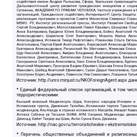
содействия имени Андрея Рылькова, Сфера, Уральская правозащитна
Дальневосточный центр развития гражданских инициатив и социа
Сутяжник, АКАДЕМИЯ ПО ПРАВАМ ЧЕЛОВЕКА, Частное учреждение в Ка
организаций, Гражданское содействие, Интернешнл-Р, Центр Защиты
реализации программ и проектов Совета Министров Северных Стран
МЕМО. РУ, Институт региональной прессы, Институт Развития Своб
Сергей Владимирович, Милославский Павел Юрьевич, Шнырова Ольга
Анна Валерьевна, Бурдина Юлия Владимировна, Бойко Анатолий Ник
Александрович, Шарипков Олег Викторович, Мошель Ирина Ароно
Александровна, Исламов Тимур Рифгатович, Романова Ольга Евгень
Анатольевна, Паутов Юрий Анатольевич, Верховский Александр Марк
Екатерина Александровна, Рачинский Ян Збигневич, Жемкова Елена 
Щур Николай Алексеевич, Аверин Владимир Анатольевич, Блинушов 
Валентина Дмитриевна, Вититинова Елена Владимировна, Баженов
Ганнушкина Светлана Алексеевна, Закс Елена Владимировна, Буртин
Анатолий Мариевич, Прохоров Вадим Юрьевич, Шахова Елена Владими
Иванович, Шабад Анатолий Ефимович, Сухих Дарья Николаевна, Орл
Золотухин Борис Андреевич, Левинсон Лев Семенович, Локшина Тать
Источник:
http://unro.minjust.ru/NKOForeignAgent.aspx
дан
* Единый федеральный список организаций, в том чис
террористическими:
Высший военный Маджлисуль Шура, Конгресс народов Ичкерии и Да
Исламская группа, Движение Талибан, Исламская партия Туркест
моджахедов, Аль-Каида в странах исламского Магриба, Имарат Кавка
Аллаха Субхану уа Тагьаля SHAM, АУМ Синрике, Муджахеды джамаа
Джихад, Хайят Тахрир аш-Шам, Ахлю Сунна Валь Джамаа
Источник:
http://nac.gov.ru/terroristicheskie-i-ekstremistskie
* Перечень общественных объединений и религиозных