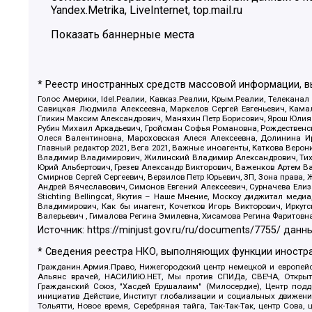
Yandex.Metrika, LiveInternet, top.mail.ru
Показать баннерные места
* Реестр иностранных средств массовой информации, 
Голос Америки, Idel.Реалии, Кавказ.Реалии, Крым.Реалии, Телеканал
Савицкая Людмила Алексеевна, Маркелов Сергей Евгеньевич, Камал
Гликин Максим Александрович, Маняхин Петр Борисович, Ярош Юлия П
Рубин Михаил Аркадьевич, Гройсман Софья Романовна, Рождественски
Олеся Валентиновна, Мароховская Алеся Алексеевна, Долинина И
Главный редактор 2021, Вега 2021, Важные иноагенты, Каткова Вер
Владимир Владимирович, Жилинский Владимир Александрович, Тихон
Юрий Альбертович, Грезев Александр Викторович, Важенков Артем В
Смирнов Сергей Сергеевич, Верзилов Петр Юрьевич, ЗП, Зона прав
Андрей Вячеславович, Симонов Евгений Алексеевич, Сурначева Елиз
Stichting Bellingcat, Якутия – Наше Мнение, Москоу диджитал мед
Владимирович, Как бы инагент, Кочетков Игорь Викторович, Иркут
Валерьевич , Гималова Регина Эмилевна, Хисамова Регина Фаритовн
Источник:
https://minjust.gov.ru/ru/documents/7755/
данны
* Сведения реестра НКО, выполняющих функции иностра
Гражданин.Армия.Право, Нижегородский центр немецкой и европейск
Альянс врачей, НАСИЛИЮ.НЕТ, Мы против СПИДа, СВЕЧА, Открытый
Гражданский Союз, "Хасдей Ерушалаим" (Милосердие), Центр под
инициатив Действие, Институт глобализации и социальных движен
Тольятти, Новое время, Серебряная тайга, Так-Так-Так, центр Сова