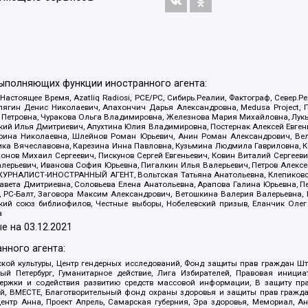
выполняющих функции иностранного агента:
 Настоящее Время, Azatliq Radiosi, PCE/PC, Сибирь.Реалии, Фактограф, Север
ягин Денис Николаевич, Апахончич Дарья Александровна, Medusa Project, П
етровна, Чуракова Ольга Владимировна, Железнова Мария Михайловна, Лукьян
й Илья Дмитриевич, Апухтина Юлия Владимировна, Постернак Алексей Евгеньев
рина Николаевна, Шлейнов Роман Юрьевич, Анин Роман Александрович, Вел
оника Вячеславовна, Карезина Инна Павловна, Кузьмина Людмила Гавриловна
ов Михаил Сергеевич, Пискунов Сергей Евгеньевич, Ковин Виталий Сергеевич
алерьевич, Иванова София Юрьевна, Пигалкин Илья Валерьевич, Петров Алексе
а, ЖУРНАЛИСТ-ИНОСТРАННЫЙ АГЕНТ, Вольтская Татьяна Анатольевна, Клепиков
авета Дмитриевна, Соловьева Елена Анатольевна, Арапова Галина Юрьевна, П
иа, РС-Балт, Заговора Максим Александрович, Ветошкина Валерия Валерьевна
ский союз библиофилов, Честные выборы, Нобелевский призыв, Еланчик Олег
а
е на
03.12.2021
нного агента:
ой культуры, Центр гендерных исследований, Фонд защиты прав граждан Шта
 Петербург, Гуманитарное действие, Лига Избирателей, Правовая инициат
держки и содействия развитию средств массовой информации, В защиту п
ий, ВМЕСТЕ, Благотворительный фонд охраны здоровья и защиты прав граж
, центр Анна, Проект Апрель, Самарская губерния, Эра здоровья, Мемориал,