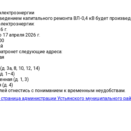
электроэнергии
оведением капитального ремонта ВЛ-0,4 кВ будет произве
лектроэнергии:
6 г.
о 17 апреля 2026 г.
00
ий
атронет следующие адреса:
ая
д. 3а, 8, 10, 12, 14)
д. 1–4)
ная (д. 1, 3)
 (д. 4)
ей отнестись с пониманием к временным неудобствам.
страница администрации Устьянского муниципального ра