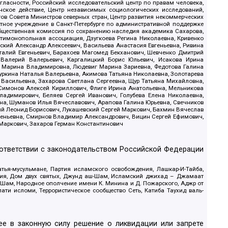
гласности, Российский исследовательский центр по правам человека,
ское действие, Центр независимых социологических исследований,
в Совета Министров северных стран, Центр развития некоммерческих
стное учреждение в Санкт-Петербурге по административной поддержке
Общественная комиссия по сохранению наследия академика Сахарова,
нтимонопольная ассоциация, Дзугкоева Регина Николаевна, Кривенко
кий Александр Алексеевич, Васильева Анастасия Евгеньевна, Ривина
италий Евгеньевич, Барахоев Магомед Бекханович, Шевченко Дмитрий
 Валерий Валерьевич, Каргалицкий Борис Юльевич, Исакова Ирина
ва Марина Владимировна, Людевиг Марина Зариевна, Федотова Галина
уркина Наталья Валерьевна, Акимова Татьяна Николаевна, Золотарева
 Васильевна, Захарова Светлана Сергеевна, Щур Татьяна Михайловна,
 Симонов Алексей Кириллович, Флиге Ирина Анатольевна, Мельникова
адимирович, Беляев Сергей Иванович, Голубева Елена Николаевна,
вна, Шуманов Илья Вячеславович, Арапова Галина Юрьевна, Свечников
ий Леонид Борисович, Лукашевский Сергей Маркович, Бахмин Вячеслав
геньевна, Смирнов Владимир Александрович, Вицин Сергей Ефимович,
 Маркович, Захаров Герман Константинович
оответствии с законодательством Российской Федерации
тья-мусульмане, Партия исламского освобождения, Лашкар-И-Тайба,
дия, Дом двух святых, Джунд аш-Шам, Исламский джихад – Джамаат
ш-Шам, Народное ополчение имени К. Минина и Д. Пожарского, Аджр от
и исломи, Террористическое сообщество Сеть, Катиба Таухид валь-
е в законную силу решение о ликвидации или запрете