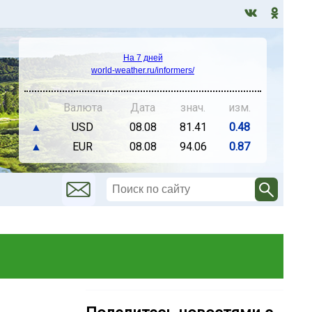
На 7 дней
world-weather.ru/informers/
Валюта
Дата
знач.
изм.
▲
USD
08.08
81.41
0.48
▲
EUR
08.08
94.06
0.87