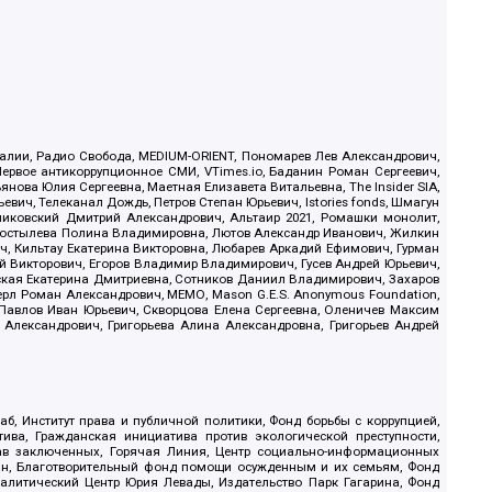
.Реалии, Радио Свобода, MEDIUM-ORIENT, Пономарев Лев Александрович,
ервое антикоррупционное СМИ, VTimes.io, Баданин Роман Сергеевич,
ова Юлия Сергеевна, Маетная Елизавета Витальевна, The Insider SIA,
ич, Телеканал Дождь, Петров Степан Юрьевич, Istories fonds, Шмагун
иковский Дмитрий Александрович, Альтаир 2021, Ромашки монолит,
, Костылева Полина Владимировна, Лютов Александр Иванович, Жилкин
, Кильтау Екатерина Викторовна, Любарев Аркадий Ефимович, Гурман
й Викторович, Егоров Владимир Владимирович, Гусев Андрей Юрьевич,
ская Екатерина Дмитриевна, Сотников Даниил Владимирович, Захаров
ерл Роман Александрович, МЕМО, Mason G.E.S. Anonymous Foundation,
, Павлов Иван Юрьевич, Скворцова Елена Сергеевна, Оленичев Максим
 Александрович, Григорьева Алина Александровна, Григорьев Андрей
б, Институт права и публичной политики, Фонд борьбы с коррупцией,
ива, Гражданская инициатива против экологической преступности,
рав заключенных, Горячая Линия, Центр социально-информационных
дан, Благотворительный фонд помощи осужденным и их семьям, Фонд
 Аналитический Центр Юрия Левады, Издательство Парк Гагарина, Фонд