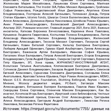
Железнова Мария Михайловна, Лукьянова Юлия Сергеевна, Маетная
Елизавета Витальевна, The Insider SIA, Рубин Михаил Аркадьевич, Гройсман
Софья Романовна, Рождественский Илья Дмитриевич, Апухтина Юлия
Владимировна, Постернак Алексей Евгеньевич, Телеканал Дождь, Петров
Степан Юрьевич, Istories fonds, Шмагун Олеся Валентиновна, Мароховская
Алеся Алексеевна, Долинина Ирина Николаевна, Шлейнов Роман Юрьевич,
Анин Роман Александрович, Великовский Дмитрий Александрович,
Альтаир 2021, Ромашки монолит, Главный редактор 2021, Вега 2021, Важные
иноагенты, Каткова Вероника Вячеславовна, Карезина Инна Павловна,
Кузьмина Людмила Гавриловна, Костылева Полина Владимировна, Лютов
Александр Иванович, Жилкин Владимир Владимирович, Жилинский
Владимир Александрович, Тихонов Михаил Сергеевич, Пискунов Сергей
Евгеньевич, Ковин Виталий Сергеевич, Кильтау Екатерина Викторовна,
Любарев Аркадий Ефимович, Гурман Юрий Альбертович, Грезев Александр
Викторович, Важенков Артем Валерьевич, Иванова София Юрьевна,
Пигалкин Илья Валерьевич, Петров Алексей Викторович, Егоров Владимир
Владимирович, Гусев Андрей Юрьевич, Смирнов Сергей Сергеевич, Верзилов
Петр Юрьевич, ЗП, Зона права, ЖУРНАЛИСТ-ИНОСТРАННЫЙ АГЕНТ,
Вольтская Татьяна Анатольевна, Клепиковская Екатерина Дмитриевна,
Сотников Даниил Владимирович, Захаров Андрей Вячеславович, Симонов
Евгений Алексеевич, Сурначева Елизавета Дмитриевна, Соловьева Елена
Анатольевна, Арапова Галина Юрьевна, Перл Роман Александрович, МЕМО,
Mason G.E.S. Anonymous Foundation, Stichting Bellingcat, Якутия – Наше
Мнение, Москоу диджитал медиа, РС-Балт, Заговора Максим
Александрович, Ветошкина Валерия Валерьевна, Павлов Иван Юрьевич,
Скворцова Елена Сергеевна, Оленичев Максим Владимирович, Как бы
инагент, Кочетков Игорь Викторович, Иркутский союз библиофилов, Честные
выборы, Нобелевский призыв, Еланчик Олег Александрович, Григорьева
Алина Александровна, Григорьев Андрей Валерьевич , Гималова Регина
Эмилевна, Хисамова Регина Фаритовна
Источник:
https://minjust.gov.ru/ru/documents/7755/
данные на