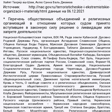
Хайят Тахрир аш-Шам, Ахлю Сунна Валь Джамаа
Источник:
http://nac.gov.ru/terroristicheskie-i-ekstremistskie-
organizacii-i-materialy.html
данные на
06.12.2021
* Перечень общественных объединений и религиозных
организаций в отношении которых судом принято
вступившее в законную силу решение о ликвидации или
запрете деятельности:
Национал-большевистская партия, ВЕК РА, Рада земли Кубанской Духовно
Родовой Державы Русь, организация Асгардская Славянская Община,
Община Капища Веды Перуна, Мужская Духовная Семинария Духовное
Учреждение, Нурджулар, К Богодержавию, Таблиги Джамаат, Свидетели
Иеговы, Русское национальное единство, Национал-социалистическое
общество, Джамаат мувахидов, Объединенный Вилайат Кабарды, Балкарии
и Карачая, Союз славян, Ат-Такфир Валь-Хиджра, Пит Буль, Национал-
социалистическая рабочая партия России, Славянский союз, Формат-18,
Благородный Орден Дьявола, Армия воли народа, Национальная
Социалистическая Инициатива города Череповца, Духовно-Родовая
Держава Русь, Русское национальное единство, Древнерусской
Инглистической церкви Православных Староверов-Инглингов, Русский
общенациональный союз, Движение против нелегальной иммиграции,
Кровь и Честь, О свободе совести и о религиозных объединениях, Омская
организация общественного политического движения Русское
национальное единство, Северное Братство, Клуб Болельщиков Футбольного
Клуба Динамо, Файзрахманисты, Мусульманская религиозная организация
п. Боровский Тюменского района Тюменской области, Община Коренного
Русского народа Щелковского района, Правый сектор, Украинская
национальная ассамблея – Украинская народная самооборона,
Украинская повстанческая армия, Тризуб им. Степана Бандеры, Братство,
Белый Крест, Misanthropic division, Религиозное объединение