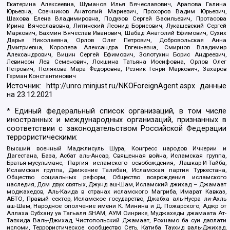
Екатерина Алексеевна, Шуманов Илья Вячеславович, Арапова Галина
Юрьевна, Свечников Анатолий Мариевич, Прохоров Вадим Юрьевич,
Шахова Елена Владимировна, Подузов Сергей Васильевич, Протасова
Ирина Вячеславовна, Литинский Леонид Борисович, Лукашевский Сергей
Маркович, Бахмин Вячеслав Иванович, Шабад Анатолий Ефимович, Сухих
Дарья Николаевна, Орлов Олег Петрович, Добровольская Анна
Дмитриевна, Королева Александра Евгеньевна, Смирнов Владимир
Александрович, Вицин Сергей Ефимович, Золотухин Борис Андреевич,
Левинсон Лев Семенович, Локшина Татьяна Иосифовна, Орлов Олег
Петрович, Полякова Мара Федоровна, Резник Генри Маркович, Захаров
Герман Константинович
Источник:
http://unro.minjust.ru/NKOForeignAgent.aspx
данные
на
23.12.2021
* Единый федеральный список организаций, в том числе
иностранных и международных организаций, признанных в
соответствии с законодательством Российской Федерации
террористическими:
Высший военный Маджлисуль Шура, Конгресс народов Ичкерии и
Дагестана, База, Асбат аль-Ансар, Священная война, Исламская группа,
Братья-мусульмане, Партия исламского освобождения, Лашкар-И-Тайба,
Исламская группа, Движение Талибан, Исламская партия Туркестана,
Общество социальных реформ, Общество возрождения исламского
наследия, Дом двух святых, Джунд аш-Шам, Исламский джихад – Джамаат
моджахедов, Аль-Каида в странах исламского Магриба, Имарат Кавказ,
АБТО, Правый сектор, Исламское государство, Джабха аль-Нусра ли-Ахль
аш-Шам, Народное ополчение имени К. Минина и Д. Пожарского, Аджр от
Аллаха Субхану уа Тагьаля SHAM, АУМ Синрике, Муджахеды джамаата Ат-
Тавхида Валь-Джихад, Чистопольский Джамаат, Рохнамо ба суи давлати
исломи, Террористическое сообщество Сеть, Катиба Таухид валь-Джихад,