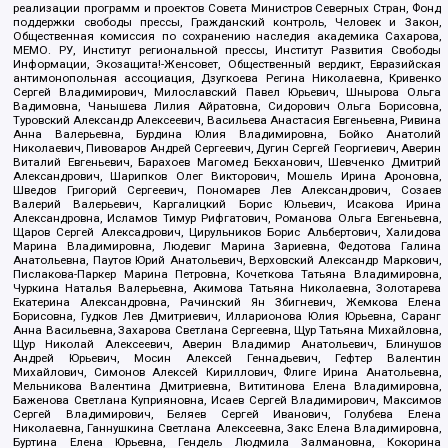
реализации программ и проектов Совета Министров Северных Стран, Фонд
поддержки свободы прессы, Гражданский контроль, Человек и Закон,
Общественная комиссия по сохранению наследия академика Сахарова,
МЕМО. РУ, Институт региональной прессы, Институт Развития Свободы
Информации, Экозащита!-Женсовет, Общественный вердикт, Евразийская
антимонопольная ассоциация, Дзугкоева Регина Николаевна, Кривенко
Сергей Владимирович, Милославский Павел Юрьевич, Шнырова Ольга
Вадимовна, Чанышева Лилия Айратовна, Сидорович Ольга Борисовна,
Туровский Александр Алексеевич, Васильева Анастасия Евгеньевна, Ривина
Анна Валерьевна, Бурдина Юлия Владимировна, Бойко Анатолий
Николаевич, Пивоваров Андрей Сергеевич, Дугин Сергей Георгиевич, Аверин
Виталий Евгеньевич, Барахоев Магомед Бекханович, Шевченко Дмитрий
Александрович, Шарипков Олег Викторович, Мошель Ирина Ароновна,
Шведов Григорий Сергеевич, Пономарев Лев Александрович, Созаев
Валерий Валерьевич, Каргалицкий Борис Юльевич, Исакова Ирина
Александровна, Исламов Тимур Рифгатович, Романова Ольга Евгеньевна,
Щаров Сергей Алексадрович, Цирульников Борис Альбертович, Халидова
Марина Владимировна, Людевиг Марина Зариевна, Федотова Галина
Анатольевна, Паутов Юрий Анатольевич, Верховский Александр Маркович,
Пислакова-Паркер Марина Петровна, Кочеткова Татьяна Владимировна,
Чуркина Наталья Валерьевна, Акимова Татьяна Николаевна, Золотарева
Екатерина Александровна, Рачинский Ян Збигневич, Жемкова Елена
Борисовна, Гудков Лев Дмитриевич, Илларионова Юлия Юрьевна, Саранг
Анна Васильевна, Захарова Светлана Сергеевна, Щур Татьяна Михайловна,
Щур Николай Алексеевич, Аверин Владимир Анатольевич, Блинушов
Андрей Юрьевич, Мосин Алексей Геннадьевич, Гефтер Валентин
Михайлович, Симонов Алексей Кириллович, Флиге Ирина Анатольевна,
Мельникова Валентина Дмитриевна, Вититинова Елена Владимировна,
Баженова Светлана Куприяновна, Исаев Сергей Владимирович, Максимов
Сергей Владимирович, Беляев Сергей Иванович, Голубева Елена
Николаевна, Ганнушкина Светлана Алексеевна, Закс Елена Владимировна,
Буртина Елена Юрьевна, Гендель Людмила Залмановна, Кокорина