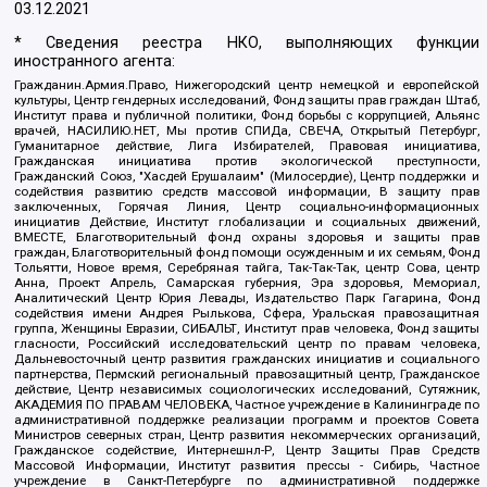
03.12.2021
* Сведения реестра НКО, выполняющих функции
иностранного агента:
Гражданин.Армия.Право, Нижегородский центр немецкой и европейской
культуры, Центр гендерных исследований, Фонд защиты прав граждан Штаб,
Институт права и публичной политики, Фонд борьбы с коррупцией, Альянс
врачей, НАСИЛИЮ.НЕТ, Мы против СПИДа, СВЕЧА, Открытый Петербург,
Гуманитарное действие, Лига Избирателей, Правовая инициатива,
Гражданская инициатива против экологической преступности,
Гражданский Союз, "Хасдей Ерушалаим" (Милосердие), Центр поддержки и
содействия развитию средств массовой информации, В защиту прав
заключенных, Горячая Линия, Центр социально-информационных
инициатив Действие, Институт глобализации и социальных движений,
ВМЕСТЕ, Благотворительный фонд охраны здоровья и защиты прав
граждан, Благотворительный фонд помощи осужденным и их семьям, Фонд
Тольятти, Новое время, Серебряная тайга, Так-Так-Так, центр Сова, центр
Анна, Проект Апрель, Самарская губерния, Эра здоровья, Мемориал,
Аналитический Центр Юрия Левады, Издательство Парк Гагарина, Фонд
содействия имени Андрея Рылькова, Сфера, Уральская правозащитная
группа, Женщины Евразии, СИБАЛЬТ, Институт прав человека, Фонд защиты
гласности, Российский исследовательский центр по правам человека,
Дальневосточный центр развития гражданских инициатив и социального
партнерства, Пермский региональный правозащитный центр, Гражданское
действие, Центр независимых социологических исследований, Сутяжник,
АКАДЕМИЯ ПО ПРАВАМ ЧЕЛОВЕКА, Частное учреждение в Калининграде по
административной поддержке реализации программ и проектов Совета
Министров северных стран, Центр развития некоммерческих организаций,
Гражданское содействие, Интернешнл-Р, Центр Защиты Прав Средств
Массовой Информации, Институт развития прессы - Сибирь, Частное
учреждение в Санкт-Петербурге по административной поддержке