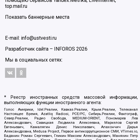
помощью сервисов Yandex.Metrika, LiveInternet,
top.mail.ru
Показать баннерные места
E-mail: info@ustvesti.ru
Разработчик сайта –
INFOROS
2026
Мы в социальных сетях:
* Реестр иностранных средств массовой информации,
выполняющих функции иностранного агента:
Голос Америки, Idel.Реалии, Кавказ.Реалии, Крым.Реалии, Телеканал
Настоящее Время, Azatliq Radiosi, PCE/PC, Сибирь.Реалии, Фактограф,
Север.Реалии, Радио Свобода, MEDIUM-ORIENT, Пономарев Лев
Александрович, Савицкая Людмила Алексеевна, Маркелов Сергей
Евгеньевич, Камалягин Денис Николаевич, Апахончич Дарья
Александровна, Medusa Project, Первое антикоррупционное СМИ, VTimes.io,
Баданин Роман Сергеевич, Гликин Максим Александрович, Маняхин Петр
Борисович, Ярош Юлия Петровна, Чуракова Ольга Владимировна,