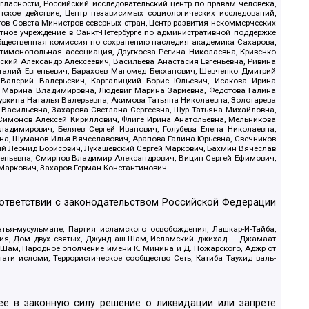
гласности, Российский исследовательский центр по правам человека,
ское действие, Центр независимых социологических исследований,
в Совета Министров северных стран, Центр развития некоммерческих
стное учреждение в Санкт-Петербурге по административной поддержке
Общественная комиссия по сохранению наследия академика Сахарова,
нтимонопольная ассоциация, Дзугкоева Регина Николаевна, Кривенко
кий Александр Алексеевич, Васильева Анастасия Евгеньевна, Ривина
италий Евгеньевич, Барахоев Магомед Бекханович, Шевченко Дмитрий
 Валерий Валерьевич, Каргалицкий Борис Юльевич, Исакова Ирина
ва Марина Владимировна, Людевиг Марина Зариевна, Федотова Галина
уркина Наталья Валерьевна, Акимова Татьяна Николаевна, Золотарева
 Васильевна, Захарова Светлана Сергеевна, Щур Татьяна Михайловна,
 Симонов Алексей Кириллович, Флиге Ирина Анатольевна, Мельникова
адимирович, Беляев Сергей Иванович, Голубева Елена Николаевна,
вна, Шуманов Илья Вячеславович, Арапова Галина Юрьевна, Свечников
ий Леонид Борисович, Лукашевский Сергей Маркович, Бахмин Вячеслав
геньевна, Смирнов Владимир Александрович, Вицин Сергей Ефимович,
 Маркович, Захаров Герман Константинович
оответствии с законодательством Российской Федерации
тья-мусульмане, Партия исламского освобождения, Лашкар-И-Тайба,
дия, Дом двух святых, Джунд аш-Шам, Исламский джихад – Джамаат
ш-Шам, Народное ополчение имени К. Минина и Д. Пожарского, Аджр от
и исломи, Террористическое сообщество Сеть, Катиба Таухид валь-
е в законную силу решение о ликвидации или запрете