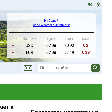
На 7 дней
world-weather.ru/informers/
Валюта
Дата
знач.
изм.
▼
USD
07.08
80.93
0.2
▼
EUR
07.08
93.19
0.39
ает к