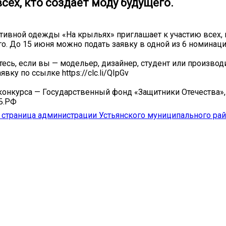
сех, кто создаёт моду будущего.
тивной одежды «На крыльях» приглашает к участию всех, 
о. До 15 июня можно подать заявку в одной из 6 номинаци
есь, если вы — модельер, дизайнер, студент или производ
явку по ссылке https://clc.li/QIpGv
конкурса — Государственный фонд «Защитники Отечества»
Б.РФ
страница администрации Устьянского муниципального ра