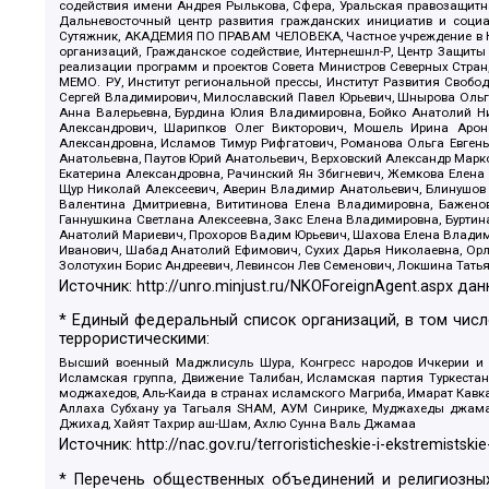
содействия имени Андрея Рылькова, Сфера, Уральская правозащитна
Дальневосточный центр развития гражданских инициатив и социа
Сутяжник, АКАДЕМИЯ ПО ПРАВАМ ЧЕЛОВЕКА, Частное учреждение в Ка
организаций, Гражданское содействие, Интернешнл-Р, Центр Защиты
реализации программ и проектов Совета Министров Северных Стран
МЕМО. РУ, Институт региональной прессы, Институт Развития Своб
Сергей Владимирович, Милославский Павел Юрьевич, Шнырова Ольга
Анна Валерьевна, Бурдина Юлия Владимировна, Бойко Анатолий Ник
Александрович, Шарипков Олег Викторович, Мошель Ирина Ароно
Александровна, Исламов Тимур Рифгатович, Романова Ольга Евгень
Анатольевна, Паутов Юрий Анатольевич, Верховский Александр Марк
Екатерина Александровна, Рачинский Ян Збигневич, Жемкова Елена 
Щур Николай Алексеевич, Аверин Владимир Анатольевич, Блинушов 
Валентина Дмитриевна, Вититинова Елена Владимировна, Баженов
Ганнушкина Светлана Алексеевна, Закс Елена Владимировна, Буртин
Анатолий Мариевич, Прохоров Вадим Юрьевич, Шахова Елена Владими
Иванович, Шабад Анатолий Ефимович, Сухих Дарья Николаевна, Орл
Золотухин Борис Андреевич, Левинсон Лев Семенович, Локшина Тать
Источник:
http://unro.minjust.ru/NKOForeignAgent.aspx
дан
* Единый федеральный список организаций, в том чис
террористическими:
Высший военный Маджлисуль Шура, Конгресс народов Ичкерии и Да
Исламская группа, Движение Талибан, Исламская партия Туркест
моджахедов, Аль-Каида в странах исламского Магриба, Имарат Кавка
Аллаха Субхану уа Тагьаля SHAM, АУМ Синрике, Муджахеды джамаа
Джихад, Хайят Тахрир аш-Шам, Ахлю Сунна Валь Джамаа
Источник:
http://nac.gov.ru/terroristicheskie-i-ekstremistskie
* Перечень общественных объединений и религиозных