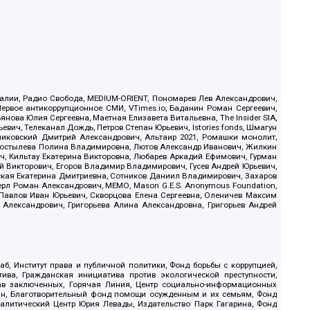
.Реалии, Радио Свобода, MEDIUM-ORIENT, Пономарев Лев Александрович,
ервое антикоррупционное СМИ, VTimes.io, Баданин Роман Сергеевич,
ова Юлия Сергеевна, Маетная Елизавета Витальевна, The Insider SIA,
ич, Телеканал Дождь, Петров Степан Юрьевич, Istories fonds, Шмагун
иковский Дмитрий Александрович, Альтаир 2021, Ромашки монолит,
, Костылева Полина Владимировна, Лютов Александр Иванович, Жилкин
, Кильтау Екатерина Викторовна, Любарев Аркадий Ефимович, Гурман
й Викторович, Егоров Владимир Владимирович, Гусев Андрей Юрьевич,
ская Екатерина Дмитриевна, Сотников Даниил Владимирович, Захаров
ерл Роман Александрович, МЕМО, Mason G.E.S. Anonymous Foundation,
, Павлов Иван Юрьевич, Скворцова Елена Сергеевна, Оленичев Максим
 Александрович, Григорьева Алина Александровна, Григорьев Андрей
б, Институт права и публичной политики, Фонд борьбы с коррупцией,
ива, Гражданская инициатива против экологической преступности,
рав заключенных, Горячая Линия, Центр социально-информационных
дан, Благотворительный фонд помощи осужденным и их семьям, Фонд
 Аналитический Центр Юрия Левады, Издательство Парк Гагарина, Фонд