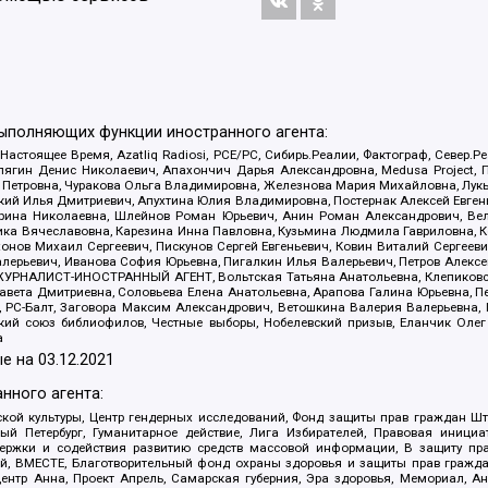
выполняющих функции иностранного агента:
 Настоящее Время, Azatliq Radiosi, PCE/PC, Сибирь.Реалии, Фактограф, Север
ягин Денис Николаевич, Апахончич Дарья Александровна, Medusa Project, П
етровна, Чуракова Ольга Владимировна, Железнова Мария Михайловна, Лукьян
й Илья Дмитриевич, Апухтина Юлия Владимировна, Постернак Алексей Евгеньев
рина Николаевна, Шлейнов Роман Юрьевич, Анин Роман Александрович, Вел
оника Вячеславовна, Карезина Инна Павловна, Кузьмина Людмила Гавриловна
ов Михаил Сергеевич, Пискунов Сергей Евгеньевич, Ковин Виталий Сергеевич
алерьевич, Иванова София Юрьевна, Пигалкин Илья Валерьевич, Петров Алексе
а, ЖУРНАЛИСТ-ИНОСТРАННЫЙ АГЕНТ, Вольтская Татьяна Анатольевна, Клепиков
авета Дмитриевна, Соловьева Елена Анатольевна, Арапова Галина Юрьевна, П
иа, РС-Балт, Заговора Максим Александрович, Ветошкина Валерия Валерьевна
ский союз библиофилов, Честные выборы, Нобелевский призыв, Еланчик Олег
а
е на
03.12.2021
нного агента:
ой культуры, Центр гендерных исследований, Фонд защиты прав граждан Шта
 Петербург, Гуманитарное действие, Лига Избирателей, Правовая инициат
держки и содействия развитию средств массовой информации, В защиту п
ий, ВМЕСТЕ, Благотворительный фонд охраны здоровья и защиты прав граж
, центр Анна, Проект Апрель, Самарская губерния, Эра здоровья, Мемориал,