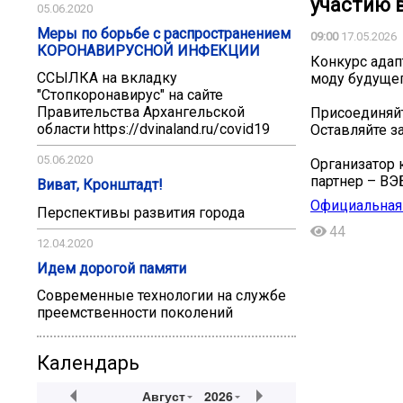
участию в
05.06.2020
Меры по борьбе с распространением
09:00
17.05.2026
КОРОНАВИРУСНОЙ ИНФЕКЦИИ
Конкурс адап
ССЫЛКА на вкладку
моду будущег
"Стопкоронавирус" на сайте
Правительства Архангельской
Присоединяйт
области https://dvinaland.ru/covid19
Оставляйте за
05.06.2020
Организатор 
партнер – ВЭ
Виват, Кронштадт!
Официальная 
Перспективы развития города
44
12.04.2020
Идем дорогой памяти
Современные технологии на службе
преемственности поколений
Календарь
Август
2026