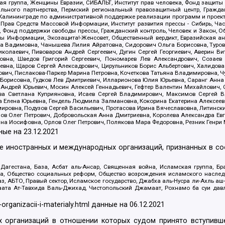
я группа, Женщины Евразии, СИБАЛЬТ, Институт прав человека, Фонд защиты 
льного партнерства, Пермский региональный правозащитный центр, Граждан
лининграде по административной поддержке реализации программ и проекто
 Прав Средств Массовой Информации, Институт развития прессы - Сибирь, Ча
, Фонд поддержки свободы прессы, Гражданский контроль, Человек и Закон, 
оды Информации, Экозащита!-Женсовет, Общественный вердикт, Евразийская а
 Вадимовна, Чанышева Лилия Айратовна, Сидорович Ольга Борисовна, Туровс
олаевич, Пивоваров Андрей Сергеевич, Дугин Сергей Георгиевич, Аверин В
вна, Шведов Григорий Сергеевич, Пономарев Лев Александрович, Созаев
евна, Щаров Сергей Алексадрович, Цирульников Борис Альбертович, Халидо
ович, Пислакова-Паркер Марина Петровна, Кочеткова Татьяна Владимировна, Ч
Борисовна, Гудков Лев Дмитриевич, Илларионова Юлия Юрьевна, Саранг Анна
Андрей Юрьевич, Мосин Алексей Геннадьевич, Гефтер Валентин Михайлович,
а Светлана Куприяновна, Исаев Сергей Владимирович, Максимов Сергей Вл
а Елена Юрьевна, Гендель Людмила Залмановна, Кокорина Екатерина Алексее
ровна, Подузов Сергей Васильевич, Протасова Ирина Вячеславовна, Литинск
ов Олег Петрович, Добровольская Анна Дмитриевна, Королева Александра Ев
яна Иосифовна, Орлов Олег Петрович, Полякова Мара Федоровна, Резник Генри
ные на
23.12.2021
ле иностранных и международных организаций, признанных в с
гестана, База, Асбат аль-Ансар, Священная война, Исламская группа, Бра
ана, Общество социальных реформ, Общество возрождения исламского насле
з, АБТО, Правый сектор, Исламское государство, Джабха аль-Нусра ли-Ахль а
та Ат-Тавхида Валь-Джихад, Чистопольский Джамаат, Рохнамо ба суи давлат
-organizacii-i-materialy.html
данные на
06.12.2021
 организаций в отношении которых судом принято вступивше