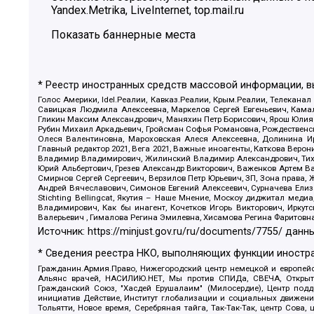
Yandex.Metrika, LiveInternet, top.mail.ru
Показать баннерные места
* Реестр иностранных средств массовой информации, 
Голос Америки, Idel.Реалии, Кавказ.Реалии, Крым.Реалии, Телеканал
Савицкая Людмила Алексеевна, Маркелов Сергей Евгеньевич, Камал
Гликин Максим Александрович, Маняхин Петр Борисович, Ярош Юлия П
Рубин Михаил Аркадьевич, Гройсман Софья Романовна, Рождественски
Олеся Валентиновна, Мароховская Алеся Алексеевна, Долинина И
Главный редактор 2021, Вега 2021, Важные иноагенты, Каткова Вер
Владимир Владимирович, Жилинский Владимир Александрович, Тихон
Юрий Альбертович, Грезев Александр Викторович, Важенков Артем В
Смирнов Сергей Сергеевич, Верзилов Петр Юрьевич, ЗП, Зона прав
Андрей Вячеславович, Симонов Евгений Алексеевич, Сурначева Елиз
Stichting Bellingcat, Якутия – Наше Мнение, Москоу диджитал мед
Владимирович, Как бы инагент, Кочетков Игорь Викторович, Иркут
Валерьевич , Гималова Регина Эмилевна, Хисамова Регина Фаритовн
Источник:
https://minjust.gov.ru/ru/documents/7755/
данны
* Сведения реестра НКО, выполняющих функции иностра
Гражданин.Армия.Право, Нижегородский центр немецкой и европейск
Альянс врачей, НАСИЛИЮ.НЕТ, Мы против СПИДа, СВЕЧА, Открытый
Гражданский Союз, "Хасдей Ерушалаим" (Милосердие), Центр под
инициатив Действие, Институт глобализации и социальных движен
Тольятти, Новое время, Серебряная тайга, Так-Так-Так, центр Сова