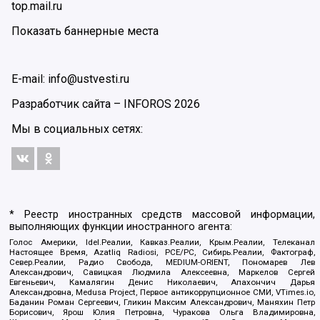
top.mail.ru
Показать баннерные места
E-mail: info@ustvesti.ru
Разработчик сайта –
INFOROS
2026
Мы в социальных сетях:
* Реестр иностранных средств массовой информации,
выполняющих функции иностранного агента:
Голос Америки, Idel.Реалии, Кавказ.Реалии, Крым.Реалии, Телеканал
Настоящее Время, Azatliq Radiosi, PCE/PC, Сибирь.Реалии, Фактограф,
Север.Реалии, Радио Свобода, MEDIUM-ORIENT, Пономарев Лев
Александрович, Савицкая Людмила Алексеевна, Маркелов Сергей
Евгеньевич, Камалягин Денис Николаевич, Апахончич Дарья
Александровна, Medusa Project, Первое антикоррупционное СМИ, VTimes.io,
Баданин Роман Сергеевич, Гликин Максим Александрович, Маняхин Петр
Борисович, Ярош Юлия Петровна, Чуракова Ольга Владимировна,