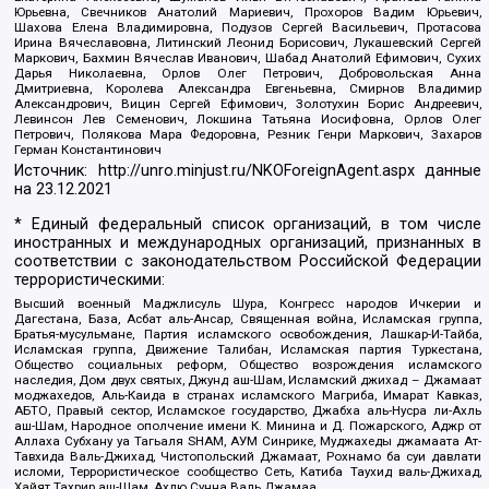
Юрьевна, Свечников Анатолий Мариевич, Прохоров Вадим Юрьевич,
Шахова Елена Владимировна, Подузов Сергей Васильевич, Протасова
Ирина Вячеславовна, Литинский Леонид Борисович, Лукашевский Сергей
Маркович, Бахмин Вячеслав Иванович, Шабад Анатолий Ефимович, Сухих
Дарья Николаевна, Орлов Олег Петрович, Добровольская Анна
Дмитриевна, Королева Александра Евгеньевна, Смирнов Владимир
Александрович, Вицин Сергей Ефимович, Золотухин Борис Андреевич,
Левинсон Лев Семенович, Локшина Татьяна Иосифовна, Орлов Олег
Петрович, Полякова Мара Федоровна, Резник Генри Маркович, Захаров
Герман Константинович
Источник:
http://unro.minjust.ru/NKOForeignAgent.aspx
данные
на
23.12.2021
* Единый федеральный список организаций, в том числе
иностранных и международных организаций, признанных в
соответствии с законодательством Российской Федерации
террористическими:
Высший военный Маджлисуль Шура, Конгресс народов Ичкерии и
Дагестана, База, Асбат аль-Ансар, Священная война, Исламская группа,
Братья-мусульмане, Партия исламского освобождения, Лашкар-И-Тайба,
Исламская группа, Движение Талибан, Исламская партия Туркестана,
Общество социальных реформ, Общество возрождения исламского
наследия, Дом двух святых, Джунд аш-Шам, Исламский джихад – Джамаат
моджахедов, Аль-Каида в странах исламского Магриба, Имарат Кавказ,
АБТО, Правый сектор, Исламское государство, Джабха аль-Нусра ли-Ахль
аш-Шам, Народное ополчение имени К. Минина и Д. Пожарского, Аджр от
Аллаха Субхану уа Тагьаля SHAM, АУМ Синрике, Муджахеды джамаата Ат-
Тавхида Валь-Джихад, Чистопольский Джамаат, Рохнамо ба суи давлати
исломи, Террористическое сообщество Сеть, Катиба Таухид валь-Джихад,
Хайят Тахрир аш-Шам, Ахлю Сунна Валь Джамаа