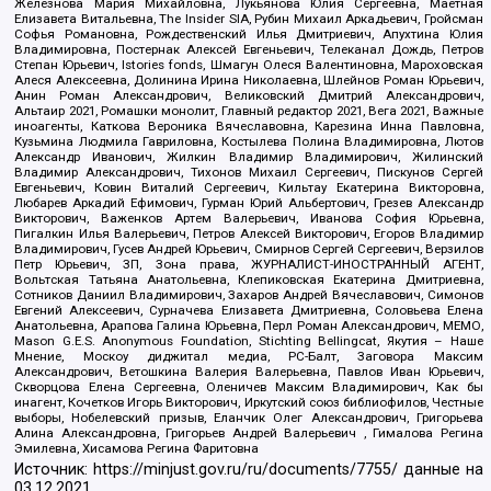
Железнова Мария Михайловна, Лукьянова Юлия Сергеевна, Маетная
Елизавета Витальевна, The Insider SIA, Рубин Михаил Аркадьевич, Гройсман
Софья Романовна, Рождественский Илья Дмитриевич, Апухтина Юлия
Владимировна, Постернак Алексей Евгеньевич, Телеканал Дождь, Петров
Степан Юрьевич, Istories fonds, Шмагун Олеся Валентиновна, Мароховская
Алеся Алексеевна, Долинина Ирина Николаевна, Шлейнов Роман Юрьевич,
Анин Роман Александрович, Великовский Дмитрий Александрович,
Альтаир 2021, Ромашки монолит, Главный редактор 2021, Вега 2021, Важные
иноагенты, Каткова Вероника Вячеславовна, Карезина Инна Павловна,
Кузьмина Людмила Гавриловна, Костылева Полина Владимировна, Лютов
Александр Иванович, Жилкин Владимир Владимирович, Жилинский
Владимир Александрович, Тихонов Михаил Сергеевич, Пискунов Сергей
Евгеньевич, Ковин Виталий Сергеевич, Кильтау Екатерина Викторовна,
Любарев Аркадий Ефимович, Гурман Юрий Альбертович, Грезев Александр
Викторович, Важенков Артем Валерьевич, Иванова София Юрьевна,
Пигалкин Илья Валерьевич, Петров Алексей Викторович, Егоров Владимир
Владимирович, Гусев Андрей Юрьевич, Смирнов Сергей Сергеевич, Верзилов
Петр Юрьевич, ЗП, Зона права, ЖУРНАЛИСТ-ИНОСТРАННЫЙ АГЕНТ,
Вольтская Татьяна Анатольевна, Клепиковская Екатерина Дмитриевна,
Сотников Даниил Владимирович, Захаров Андрей Вячеславович, Симонов
Евгений Алексеевич, Сурначева Елизавета Дмитриевна, Соловьева Елена
Анатольевна, Арапова Галина Юрьевна, Перл Роман Александрович, МЕМО,
Mason G.E.S. Anonymous Foundation, Stichting Bellingcat, Якутия – Наше
Мнение, Москоу диджитал медиа, РС-Балт, Заговора Максим
Александрович, Ветошкина Валерия Валерьевна, Павлов Иван Юрьевич,
Скворцова Елена Сергеевна, Оленичев Максим Владимирович, Как бы
инагент, Кочетков Игорь Викторович, Иркутский союз библиофилов, Честные
выборы, Нобелевский призыв, Еланчик Олег Александрович, Григорьева
Алина Александровна, Григорьев Андрей Валерьевич , Гималова Регина
Эмилевна, Хисамова Регина Фаритовна
Источник:
https://minjust.gov.ru/ru/documents/7755/
данные на
03.12.2021