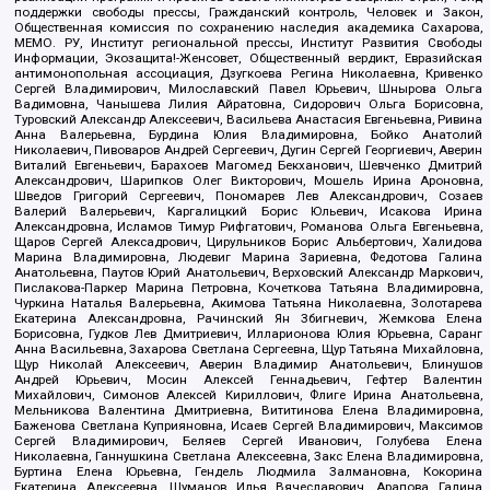
поддержки свободы прессы, Гражданский контроль, Человек и Закон,
Общественная комиссия по сохранению наследия академика Сахарова,
МЕМО. РУ, Институт региональной прессы, Институт Развития Свободы
Информации, Экозащита!-Женсовет, Общественный вердикт, Евразийская
антимонопольная ассоциация, Дзугкоева Регина Николаевна, Кривенко
Сергей Владимирович, Милославский Павел Юрьевич, Шнырова Ольга
Вадимовна, Чанышева Лилия Айратовна, Сидорович Ольга Борисовна,
Туровский Александр Алексеевич, Васильева Анастасия Евгеньевна, Ривина
Анна Валерьевна, Бурдина Юлия Владимировна, Бойко Анатолий
Николаевич, Пивоваров Андрей Сергеевич, Дугин Сергей Георгиевич, Аверин
Виталий Евгеньевич, Барахоев Магомед Бекханович, Шевченко Дмитрий
Александрович, Шарипков Олег Викторович, Мошель Ирина Ароновна,
Шведов Григорий Сергеевич, Пономарев Лев Александрович, Созаев
Валерий Валерьевич, Каргалицкий Борис Юльевич, Исакова Ирина
Александровна, Исламов Тимур Рифгатович, Романова Ольга Евгеньевна,
Щаров Сергей Алексадрович, Цирульников Борис Альбертович, Халидова
Марина Владимировна, Людевиг Марина Зариевна, Федотова Галина
Анатольевна, Паутов Юрий Анатольевич, Верховский Александр Маркович,
Пислакова-Паркер Марина Петровна, Кочеткова Татьяна Владимировна,
Чуркина Наталья Валерьевна, Акимова Татьяна Николаевна, Золотарева
Екатерина Александровна, Рачинский Ян Збигневич, Жемкова Елена
Борисовна, Гудков Лев Дмитриевич, Илларионова Юлия Юрьевна, Саранг
Анна Васильевна, Захарова Светлана Сергеевна, Щур Татьяна Михайловна,
Щур Николай Алексеевич, Аверин Владимир Анатольевич, Блинушов
Андрей Юрьевич, Мосин Алексей Геннадьевич, Гефтер Валентин
Михайлович, Симонов Алексей Кириллович, Флиге Ирина Анатольевна,
Мельникова Валентина Дмитриевна, Вититинова Елена Владимировна,
Баженова Светлана Куприяновна, Исаев Сергей Владимирович, Максимов
Сергей Владимирович, Беляев Сергей Иванович, Голубева Елена
Николаевна, Ганнушкина Светлана Алексеевна, Закс Елена Владимировна,
Буртина Елена Юрьевна, Гендель Людмила Залмановна, Кокорина
Екатерина Алексеевна, Шуманов Илья Вячеславович, Арапова Галина