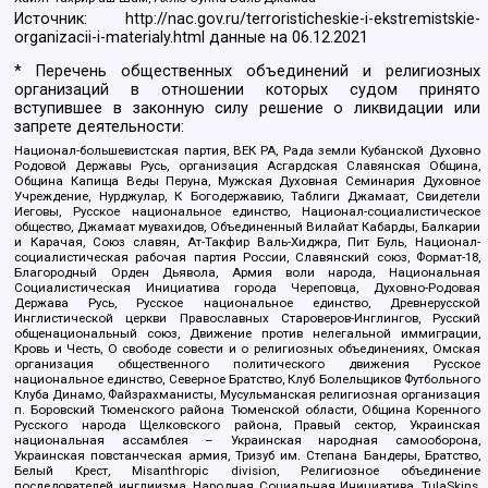
Источник:
http://nac.gov.ru/terroristicheskie-i-ekstremistskie-
organizacii-i-materialy.html
данные на
06.12.2021
* Перечень общественных объединений и религиозных
организаций в отношении которых судом принято
вступившее в законную силу решение о ликвидации или
запрете деятельности:
Национал-большевистская партия, ВЕК РА, Рада земли Кубанской Духовно
Родовой Державы Русь, организация Асгардская Славянская Община,
Община Капища Веды Перуна, Мужская Духовная Семинария Духовное
Учреждение, Нурджулар, К Богодержавию, Таблиги Джамаат, Свидетели
Иеговы, Русское национальное единство, Национал-социалистическое
общество, Джамаат мувахидов, Объединенный Вилайат Кабарды, Балкарии
и Карачая, Союз славян, Ат-Такфир Валь-Хиджра, Пит Буль, Национал-
социалистическая рабочая партия России, Славянский союз, Формат-18,
Благородный Орден Дьявола, Армия воли народа, Национальная
Социалистическая Инициатива города Череповца, Духовно-Родовая
Держава Русь, Русское национальное единство, Древнерусской
Инглистической церкви Православных Староверов-Инглингов, Русский
общенациональный союз, Движение против нелегальной иммиграции,
Кровь и Честь, О свободе совести и о религиозных объединениях, Омская
организация общественного политического движения Русское
национальное единство, Северное Братство, Клуб Болельщиков Футбольного
Клуба Динамо, Файзрахманисты, Мусульманская религиозная организация
п. Боровский Тюменского района Тюменской области, Община Коренного
Русского народа Щелковского района, Правый сектор, Украинская
национальная ассамблея – Украинская народная самооборона,
Украинская повстанческая армия, Тризуб им. Степана Бандеры, Братство,
Белый Крест, Misanthropic division, Религиозное объединение
последователей инглиизма, Народная Социальная Инициатива, TulaSkins,