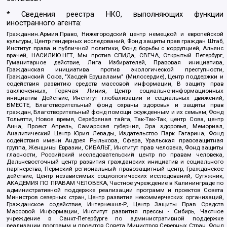
* Сведения реестра НКО, выполняющих функции
иностранного агента:
Гражданин.Армия.Право, Нижегородский центр немецкой и европейской
культуры, Центр гендерных исследований, Фонд защиты прав граждан Штаб,
Институт права и публичной политики, Фонд борьбы с коррупцией, Альянс
врачей, НАСИЛИЮ.НЕТ, Мы против СПИДа, СВЕЧА, Открытый Петербург,
Гуманитарное действие, Лига Избирателей, Правовая инициатива,
Гражданская инициатива против экологической преступности,
Гражданский Союз, "Хасдей Ерушалаим" (Милосердие), Центр поддержки и
содействия развитию средств массовой информации, В защиту прав
заключенных, Горячая Линия, Центр социально-информационных
инициатив Действие, Институт глобализации и социальных движений,
ВМЕСТЕ, Благотворительный фонд охраны здоровья и защиты прав
граждан, Благотворительный фонд помощи осужденным и их семьям, Фонд
Тольятти, Новое время, Серебряная тайга, Так-Так-Так, центр Сова, центр
Анна, Проект Апрель, Самарская губерния, Эра здоровья, Мемориал,
Аналитический Центр Юрия Левады, Издательство Парк Гагарина, Фонд
содействия имени Андрея Рылькова, Сфера, Уральская правозащитная
группа, Женщины Евразии, СИБАЛЬТ, Институт прав человека, Фонд защиты
гласности, Российский исследовательский центр по правам человека,
Дальневосточный центр развития гражданских инициатив и социального
партнерства, Пермский региональный правозащитный центр, Гражданское
действие, Центр независимых социологических исследований, Сутяжник,
АКАДЕМИЯ ПО ПРАВАМ ЧЕЛОВЕКА, Частное учреждение в Калининграде по
административной поддержке реализации программ и проектов Совета
Министров северных стран, Центр развития некоммерческих организаций,
Гражданское содействие, Интернешнл-Р, Центр Защиты Прав Средств
Массовой Информации, Институт развития прессы - Сибирь, Частное
учреждение в Санкт-Петербурге по административной поддержке
реализации программ и проектов Совета Министров Северных Стран, Фонд