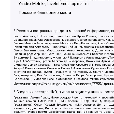
Yandex.Metrika, LiveInternet, top.mail.ru
Показать баннерные места
* Реестр иностранных средств массовой информации, 
Голос Америки, Idel.Реалии, Кавказ.Реалии, Крым.Реалии, Телеканал
Савицкая Людмила Алексеевна, Маркелов Сергей Евгеньевич, Камал
Гликин Максим Александрович, Маняхин Петр Борисович, Ярош Юлия П
Рубин Михаил Аркадьевич, Гройсман Софья Романовна, Рождественски
Олеся Валентиновна, Мароховская Алеся Алексеевна, Долинина И
Главный редактор 2021, Вега 2021, Важные иноагенты, Каткова Вер
Владимир Владимирович, Жилинский Владимир Александрович, Тихон
Юрий Альбертович, Грезев Александр Викторович, Важенков Артем В
Смирнов Сергей Сергеевич, Верзилов Петр Юрьевич, ЗП, Зона прав
Андрей Вячеславович, Симонов Евгений Алексеевич, Сурначева Елиз
Stichting Bellingcat, Якутия – Наше Мнение, Москоу диджитал мед
Владимирович, Как бы инагент, Кочетков Игорь Викторович, Иркут
Валерьевич , Гималова Регина Эмилевна, Хисамова Регина Фаритовн
Источник:
https://minjust.gov.ru/ru/documents/7755/
данны
* Сведения реестра НКО, выполняющих функции иностра
Гражданин.Армия.Право, Нижегородский центр немецкой и европейск
Альянс врачей, НАСИЛИЮ.НЕТ, Мы против СПИДа, СВЕЧА, Открытый
Гражданский Союз, "Хасдей Ерушалаим" (Милосердие), Центр под
инициатив Действие, Институт глобализации и социальных движен
Тольятти, Новое время, Серебряная тайга, Так-Так-Так, центр Сова