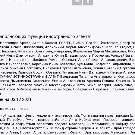
выполняющих функции иностранного агента:
 Настоящее Время, Azatliq Radiosi, PCE/PC, Сибирь.Реалии, Фактограф, Север
ягин Денис Николаевич, Апахончич Дарья Александровна, Medusa Project, П
етровна, Чуракова Ольга Владимировна, Железнова Мария Михайловна, Лукьян
й Илья Дмитриевич, Апухтина Юлия Владимировна, Постернак Алексей Евгеньев
рина Николаевна, Шлейнов Роман Юрьевич, Анин Роман Александрович, Вел
оника Вячеславовна, Карезина Инна Павловна, Кузьмина Людмила Гавриловна
ов Михаил Сергеевич, Пискунов Сергей Евгеньевич, Ковин Виталий Сергеевич
алерьевич, Иванова София Юрьевна, Пигалкин Илья Валерьевич, Петров Алексе
а, ЖУРНАЛИСТ-ИНОСТРАННЫЙ АГЕНТ, Вольтская Татьяна Анатольевна, Клепиков
авета Дмитриевна, Соловьева Елена Анатольевна, Арапова Галина Юрьевна, П
иа, РС-Балт, Заговора Максим Александрович, Ветошкина Валерия Валерьевна
ский союз библиофилов, Честные выборы, Нобелевский призыв, Еланчик Олег
а
е на
03.12.2021
нного агента:
ой культуры, Центр гендерных исследований, Фонд защиты прав граждан Шта
 Петербург, Гуманитарное действие, Лига Избирателей, Правовая инициат
держки и содействия развитию средств массовой информации, В защиту п
ий, ВМЕСТЕ, Благотворительный фонд охраны здоровья и защиты прав граж
, центр Анна, Проект Апрель, Самарская губерния, Эра здоровья, Мемориал,