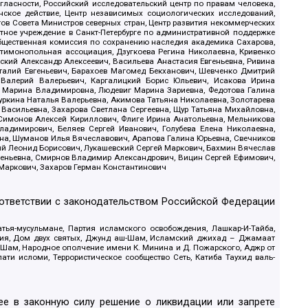
гласности, Российский исследовательский центр по правам человека,
ское действие, Центр независимых социологических исследований,
в Совета Министров северных стран, Центр развития некоммерческих
стное учреждение в Санкт-Петербурге по административной поддержке
Общественная комиссия по сохранению наследия академика Сахарова,
нтимонопольная ассоциация, Дзугкоева Регина Николаевна, Кривенко
кий Александр Алексеевич, Васильева Анастасия Евгеньевна, Ривина
италий Евгеньевич, Барахоев Магомед Бекханович, Шевченко Дмитрий
 Валерий Валерьевич, Каргалицкий Борис Юльевич, Исакова Ирина
ва Марина Владимировна, Людевиг Марина Зариевна, Федотова Галина
уркина Наталья Валерьевна, Акимова Татьяна Николаевна, Золотарева
 Васильевна, Захарова Светлана Сергеевна, Щур Татьяна Михайловна,
 Симонов Алексей Кириллович, Флиге Ирина Анатольевна, Мельникова
адимирович, Беляев Сергей Иванович, Голубева Елена Николаевна,
вна, Шуманов Илья Вячеславович, Арапова Галина Юрьевна, Свечников
ий Леонид Борисович, Лукашевский Сергей Маркович, Бахмин Вячеслав
геньевна, Смирнов Владимир Александрович, Вицин Сергей Ефимович,
 Маркович, Захаров Герман Константинович
оответствии с законодательством Российской Федерации
тья-мусульмане, Партия исламского освобождения, Лашкар-И-Тайба,
дия, Дом двух святых, Джунд аш-Шам, Исламский джихад – Джамаат
ш-Шам, Народное ополчение имени К. Минина и Д. Пожарского, Аджр от
и исломи, Террористическое сообщество Сеть, Катиба Таухид валь-
е в законную силу решение о ликвидации или запрете