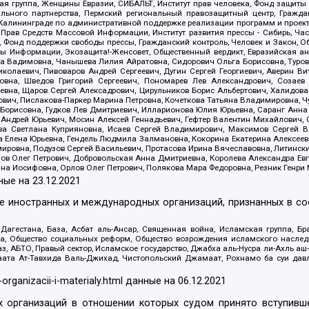
я группа, Женщины Евразии, СИБАЛЬТ, Институт прав человека, Фонд защиты 
льного партнерства, Пермский региональный правозащитный центр, Граждан
лининграде по административной поддержке реализации программ и проекто
 Прав Средств Массовой Информации, Институт развития прессы - Сибирь, Ча
, Фонд поддержки свободы прессы, Гражданский контроль, Человек и Закон, 
оды Информации, Экозащита!-Женсовет, Общественный вердикт, Евразийская а
 Вадимовна, Чанышева Лилия Айратовна, Сидорович Ольга Борисовна, Туровс
олаевич, Пивоваров Андрей Сергеевич, Дугин Сергей Георгиевич, Аверин В
вна, Шведов Григорий Сергеевич, Пономарев Лев Александрович, Созаев
евна, Щаров Сергей Алексадрович, Цирульников Борис Альбертович, Халидо
ович, Пислакова-Паркер Марина Петровна, Кочеткова Татьяна Владимировна, Ч
Борисовна, Гудков Лев Дмитриевич, Илларионова Юлия Юрьевна, Саранг Анна
Андрей Юрьевич, Мосин Алексей Геннадьевич, Гефтер Валентин Михайлович,
а Светлана Куприяновна, Исаев Сергей Владимирович, Максимов Сергей Вл
а Елена Юрьевна, Гендель Людмила Залмановна, Кокорина Екатерина Алексее
ровна, Подузов Сергей Васильевич, Протасова Ирина Вячеславовна, Литинск
ов Олег Петрович, Добровольская Анна Дмитриевна, Королева Александра Ев
яна Иосифовна, Орлов Олег Петрович, Полякова Мара Федоровна, Резник Генри
ные на
23.12.2021
ле иностранных и международных организаций, признанных в с
гестана, База, Асбат аль-Ансар, Священная война, Исламская группа, Бра
ана, Общество социальных реформ, Общество возрождения исламского насле
з, АБТО, Правый сектор, Исламское государство, Джабха аль-Нусра ли-Ахль а
та Ат-Тавхида Валь-Джихад, Чистопольский Джамаат, Рохнамо ба суи давлат
-organizacii-i-materialy.html
данные на
06.12.2021
 организаций в отношении которых судом принято вступивше