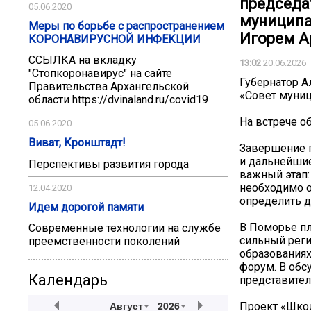
председа
05.06.2020
муниципа
Меры по борьбе с распространением
Игорем А
КОРОНАВИРУСНОЙ ИНФЕКЦИИ
ССЫЛКА на вкладку
13:02
20.06.2026
"Стопкоронавирус" на сайте
Губернатор А
Правительства Архангельской
«Совет муниц
области https://dvinaland.ru/covid19
На встрече о
05.06.2020
Виват, Кронштадт!
Завершение п
и дальнейшие
Перспективы развития города
важный этап:
необходимо о
12.04.2020
определить 
Идем дорогой памяти
В Поморье п
Современные технологии на службе
сильный реги
преемственности поколений
образованиях
форум. В обс
Календарь
представител
Август
2026
Проект «Школ