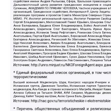
содействия имени Андрея Рылькова, Сфера, Уральская правозащитна
Дальневосточный центр развития гражданских инициатив и социа
Сутяжник, АКАДЕМИЯ ПО ПРАВАМ ЧЕЛОВЕКА, Частное учреждение в Ка
организаций, Гражданское содействие, Интернешнл-Р, Центр Защиты
реализации программ и проектов Совета Министров Северных Стран
МЕМО. РУ, Институт региональной прессы, Институт Развития Своб
Сергей Владимирович, Милославский Павел Юрьевич, Шнырова Ольга
Анна Валерьевна, Бурдина Юлия Владимировна, Бойко Анатолий Ник
Александрович, Шарипков Олег Викторович, Мошель Ирина Ароно
Александровна, Исламов Тимур Рифгатович, Романова Ольга Евгень
Анатольевна, Паутов Юрий Анатольевич, Верховский Александр Марк
Екатерина Александровна, Рачинский Ян Збигневич, Жемкова Елена 
Щур Николай Алексеевич, Аверин Владимир Анатольевич, Блинушов 
Валентина Дмитриевна, Вититинова Елена Владимировна, Баженов
Ганнушкина Светлана Алексеевна, Закс Елена Владимировна, Буртин
Анатолий Мариевич, Прохоров Вадим Юрьевич, Шахова Елена Владими
Иванович, Шабад Анатолий Ефимович, Сухих Дарья Николаевна, Орл
Золотухин Борис Андреевич, Левинсон Лев Семенович, Локшина Тать
Источник:
http://unro.minjust.ru/NKOForeignAgent.aspx
дан
* Единый федеральный список организаций, в том чис
террористическими:
Высший военный Маджлисуль Шура, Конгресс народов Ичкерии и Да
Исламская группа, Движение Талибан, Исламская партия Туркест
моджахедов, Аль-Каида в странах исламского Магриба, Имарат Кавка
Аллаха Субхану уа Тагьаля SHAM, АУМ Синрике, Муджахеды джамаа
Джихад, Хайят Тахрир аш-Шам, Ахлю Сунна Валь Джамаа
Источник:
http://nac.gov.ru/terroristicheskie-i-ekstremistskie
* Перечень общественных объединений и религиозных