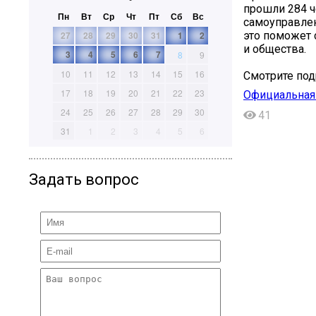
прошли 284 ч
Пн
Вт
Ср
Чт
Пт
Сб
Вс
самоуправлен
это поможет
27
28
29
30
31
1
2
и общества.
3
4
5
6
7
8
9
10
11
12
13
14
15
16
Смотрите подр
17
18
19
20
21
22
23
Официальная 
24
25
26
27
28
29
30
41
31
1
2
3
4
5
6
Задать вопрос