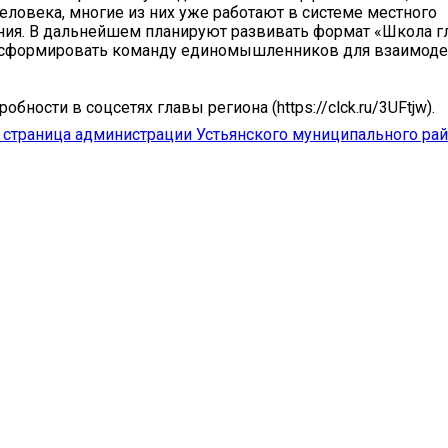
еловека, многие из них уже работают в системе местного
ия. В дальнейшем планируют развивать формат «Школа гл
 сформировать команду единомышленников для взаимоде
обности в соцсетях главы региона (https://clck.ru/3UFtjw).
страница администрации Устьянского муниципального ра