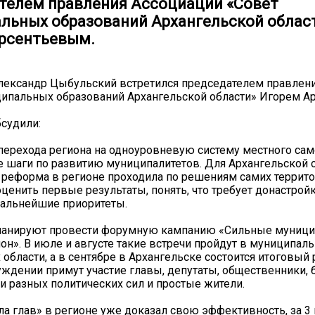
телем правления Ассоциации «Совет
льных образований Архангельской облас
рсентьевым.
лександр Цыбульский встретился председателем правлен
ипальных образований Архангельской области» Игорем А
бсудили:
ерехода региона на одноуровневую систему местного са
 шаги по развитию муниципалитетов. Для Архангельской о
 реформа в регионе проходила по решениям самих территор
ценить первые результаты, понять, что требует донастройк
дальнейшие приоритеты.
ланируют провести форумную кампанию «Сильные муници
он». В июле и августе такие встречи пройдут в муниципал
 области, а в сентябре в Архангельске состоится итоговый
уждении примут участие главы, депутаты, общественники, 
и разных политических сил и простые жители.
а глав» в регионе уже доказал свою эффективность, за 3 