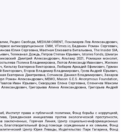
.Реалии, Радио Свобода, MEDIUM-ORIENT, Пономарев Лев Александрович,
ервое антикоррупционное СМИ, VTimes.io, Баданин Роман Сергеевич,
ова Юлия Сергеевна, Маетная Елизавета Витальевна, The Insider SIA,
ич, Телеканал Дождь, Петров Степан Юрьевич, Istories fonds, Шмагун
иковский Дмитрий Александрович, Альтаир 2021, Ромашки монолит,
, Костылева Полина Владимировна, Лютов Александр Иванович, Жилкин
, Кильтау Екатерина Викторовна, Любарев Аркадий Ефимович, Гурман
й Викторович, Егоров Владимир Владимирович, Гусев Андрей Юрьевич,
ская Екатерина Дмитриевна, Сотников Даниил Владимирович, Захаров
ерл Роман Александрович, МЕМО, Mason G.E.S. Anonymous Foundation,
, Павлов Иван Юрьевич, Скворцова Елена Сергеевна, Оленичев Максим
 Александрович, Григорьева Алина Александровна, Григорьев Андрей
б, Институт права и публичной политики, Фонд борьбы с коррупцией,
ива, Гражданская инициатива против экологической преступности,
рав заключенных, Горячая Линия, Центр социально-информационных
дан, Благотворительный фонд помощи осужденным и их семьям, Фонд
 Аналитический Центр Юрия Левады, Издательство Парк Гагарина, Фонд