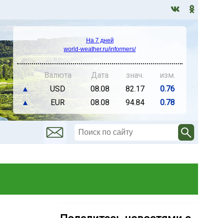
На 7 дней
world-weather.ru/informers/
Валюта
Дата
знач.
изм.
▲
USD
08.08
82.17
0.76
▲
EUR
08.08
94.84
0.78