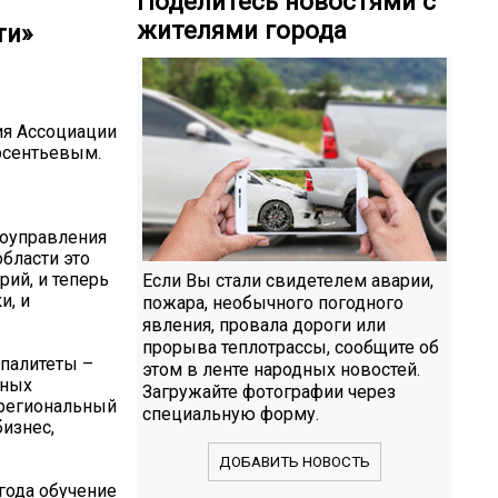
Поделитесь новостями с
жителями города
ти»
ия Ассоциации
рсентьевым.
моуправления
бласти это
ий, и теперь
Если Вы стали свидетелем аварии,
и, и
пожара, необычного погодного
явления, провала дороги или
прорыва теплотрассы, сообщите об
палитеты –
этом в ленте народных новостей.
ьных
Загружайте фотографии через
 региональный
специальную форму.
бизнес,
ДОБАВИТЬ НОВОСТЬ
года обучение